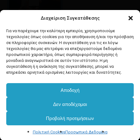
Διαχείριση Συγκατάθεσης
Google maps
οδηγίες για να έρθετε
Για να παρέχουμε την καλύτερη εμπειρία, χρησιμοποιούμε
στο κατάστημά μας
τεχνολογίες όπως cookies για την αποθήκευση ή/και την πρόσβαση
σε πληροφορίες συσκευών. Η συγκατάθεση για τις εν λόγω
τεχνολογίες θα μας επιτρέψει να επεξεργαστούμε δεδομένα
προσωπικού χαρακτήρα, όπως συμπεριφορά περιήγησης ή
μοναδικά αναγνωριστικά σε αυτόν τον ιστότοπο. Η μη
συγκατάθεση ή η ανάκληση της συγκατάθεσης, μπορεί να
facebook
instagram
επηρεάσει αρνητικά ορισμένες λειτουργίες και δυνατότητες.
Αποδοχή
Developed & powered by
BYTEACOOKIE
Δεν αποδέχομαι
Copyright
2025 Dimxartika.gr
Προβολή προτιμήσεων
Designed by gorodimitris
Πολιτική Cookies
Προσωπικά Δεδομένα