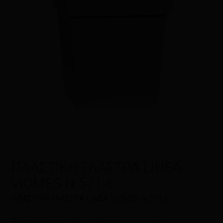
Η αξιολόγησή σας
*
Όνομα
*
Email
*
ΠΛΑΣΤΙΚΗ ΓΛΑΣΤΡΑ LINEA
VIOMES N 571.6
Αποθήκευσε το όνομά μου, email,
ΠΛΑΣΤΙΚΗ ΓΛΑΣΤΡΑ LINEA VIOMES N 571.6
και τον ιστότοπο μου σε αυτόν τον
πλοηγό για την επόμενη φορά που
Εγγραφείτε για να δείτε τις τιμές
θα σχολιάσω.