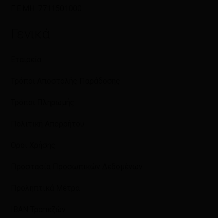
Γ.Ε.ΜΗ: 7711501000
Γενικά
Εταιρεία
Τρόποι Αποστολής Παράδοσης
Τρόποι Πληρωμής
Πολιτική Απορρήτου
Όροι Χρήσης
Προστασία Προσωπικών Δεδομένων
Προληπτικά Μέτρα
IBAN Τραπεζών