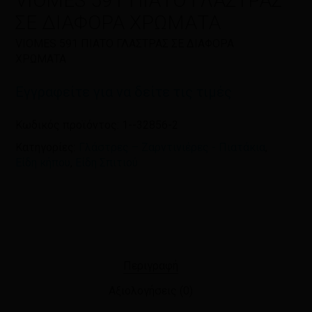
VIOMES 591 ΠΙΑΤΟ ΓΛΑΣΤΡΑΣ
πλοηγό για την επόμενη φορά που
ΣΕ ΔΙΑΦΟΡΑ ΧΡΩΜΑΤΑ
θα σχολιάσω.
VIOMES 591 ΠΙΑΤΟ ΓΛΑΣΤΡΑΣ ΣΕ ΔΙΑΦΟΡΑ
ΧΡΩΜΑΤΑ
Εγγραφείτε για να δείτε τις τιμές
Κωδικός προϊόντος:
1--32856-2
Κατηγορίες:
Γλάστρες – Ζαρντινιέρες - Πιατάκια
,
Είδη κήπου
,
Είδη Σπιτιού
Περιγραφή
Αξιολογήσεις (0)