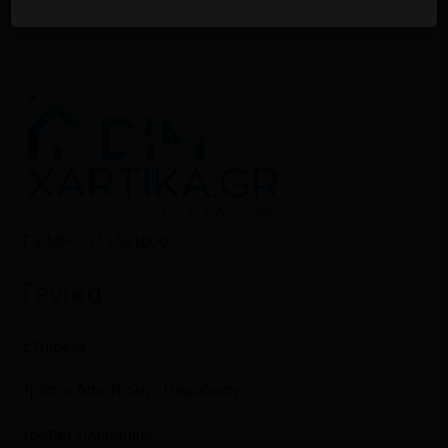
Γ.Ε.ΜΗ: 7711501000
Γενικά
Εταιρεία
Τρόποι Αποστολής Παράδοσης
Τρόποι Πληρωμής