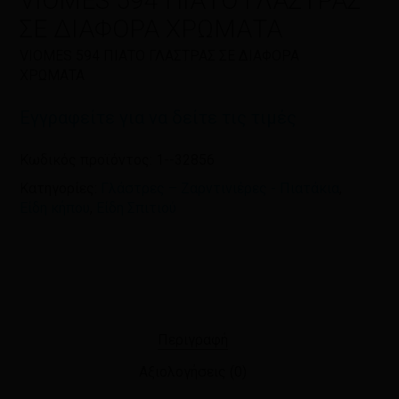
VIOMES 594 ΠΙΑΤΟ ΓΛΑΣΤΡΑΣ
πλοηγό για την επόμενη φορά που
ΣΕ ΔΙΑΦΟΡΑ ΧΡΩΜΑΤΑ
θα σχολιάσω.
VIOMES 594 ΠΙΑΤΟ ΓΛΑΣΤΡΑΣ ΣΕ ΔΙΑΦΟΡΑ
ΧΡΩΜΑΤΑ
Εγγραφείτε για να δείτε τις τιμές
Κωδικός προϊόντος:
1--32856
Κατηγορίες:
Γλάστρες – Ζαρντινιέρες - Πιατάκια
,
Είδη κήπου
,
Είδη Σπιτιού
Περιγραφή
Αξιολογήσεις (0)