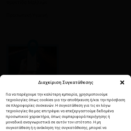
Φροντίδα Μαλλιών
Προσωπική Υγιεινή
Διαχείριση Συγκατάθεσης
Google maps
οδηγίες για να έρθετε
Για να παρέχουμε την καλύτερη εμπειρία, χρησιμοποιούμε
στο κατάστημά μας
τεχνολογίες όπως cookies για την αποθήκευση ή/και την πρόσβαση
σε πληροφορίες συσκευών. Η συγκατάθεση για τις εν λόγω
τεχνολογίες θα μας επιτρέψει να επεξεργαστούμε δεδομένα
προσωπικού χαρακτήρα, όπως συμπεριφορά περιήγησης ή
μοναδικά αναγνωριστικά σε αυτόν τον ιστότοπο. Η μη
συγκατάθεση ή η ανάκληση της συγκατάθεσης, μπορεί να
facebook
instagram