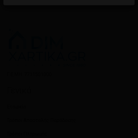
Γ.Ε.ΜΗ: 7711501000
Γενικά
Εταιρεία
Τρόποι Αποστολής Παράδοσης
Τρόποι Πληρωμής