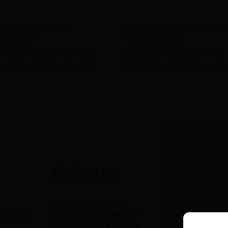
άστε περισσότερα
Διαβάστε περισσότερα
ΑΚΤΙΚΑ ΠΑΝΑΚΙΑ
ΣΧΑΡΑ ΚΑΡΕ ΧΡΩΜΙΟΥ ΚΩ
R 21TEM
140-5 34χ42cm
τε για να δείτε τις τιμές
Εγγραφείτε για να δείτε τις
Πελάτες
Κατη
Ο λογαριασμός μου
Όλα τα π
ράδοσης
Ιστορικό Παραγγελιών
Χαρτικά
Επικοινωνήστε μαζί μας
Καθαριό