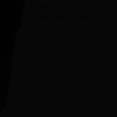
Εγγραφείτε για να δείτε τις τιμές
Όνομα
*
Κωδικός προϊόντος:
1--88900-1
Κατηγορίες:
Γλάστρες – Ζαρντινιέρες - Πια
Αποθήκευσε το όνομ
πλοηγό για την επόμεν