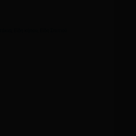
Email
*
τάκια
,
Είδη κήπου
,
Είδη Σπιτιού
ά μου, email, και τον ιστότοπο μου σε αυτόν τον
η φορά που θα σχολιάσω.