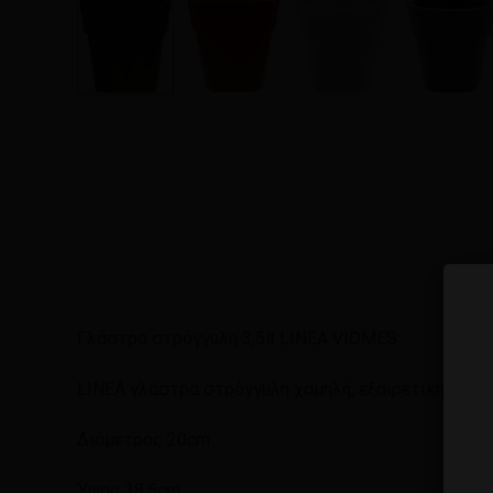
Γλάστρα στρόγγυλη 3,5lt LINEA VIOMES
LINEA γλάστρα στρόγγυλη χαμηλή, εξαιρετικής αντ
Διάμετρος 20cm
Ύψος 18,5cm