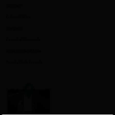
Χαρτικά
Καθαριότητα
Βρεφικά
Υγιεινή & Ομορφιά
Φροντίδα Μαλλιών
Προσωπική Υγιεινή