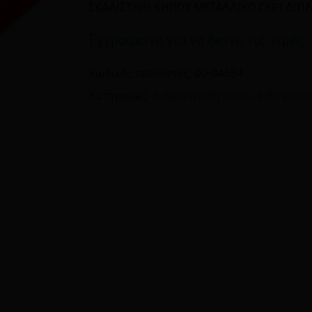
ΣΚΑΛΙΣΤΗΡΙ ΚΗΠΟΥ ΜΕΤΑΛΛΙΚΟ ΓΚΡΙ ΔΙΠ
Εγγραφείτε για να δείτε τις τιμές
Όνομα
*
Κωδικός προϊόντος:
00-04584
Κατηγορίες:
Διάφορα είδη κήπου
,
Είδη κήπο
Αποθήκευσε το όνομ
πλοηγό για την επόμεν