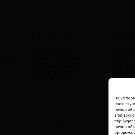
Πελάτες
Κατη
Ο λογαριασμός μου
Όλα τα π
ράδοσης
Ιστορικό Παραγγελιών
Χαρτικά
Επικοινωνήστε μαζί μας
Καθαριό
Πολιτική Απορρήτου
Βρεφικά
Επιστροφές
Υγιεινή 
ών
Φροντίδ
Προσωπικ
Για να παρ
cookies γι
συγκατάθεσ
επεξεργασ
περιήγησης
facebook
instagram
συγκατάθεσ
ορισμένες 