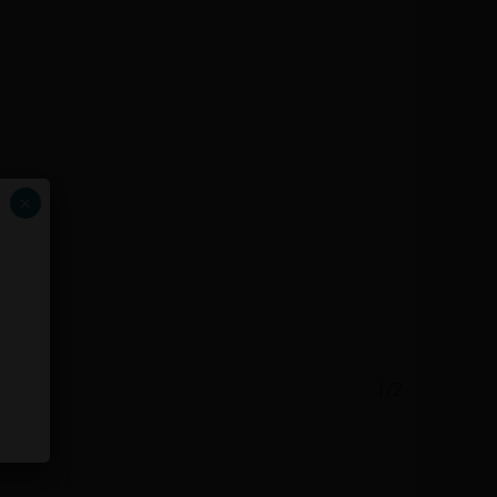
×
1/2