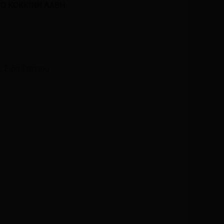
ΛΟ ΚΟΚΚΙΝΗ ΛΑΒΗ
Email
*
υ
,
Είδη Σπιτιού
ά μου, email, και τον ιστότοπο μου σε αυτόν τον
η φορά που θα σχολιάσω.