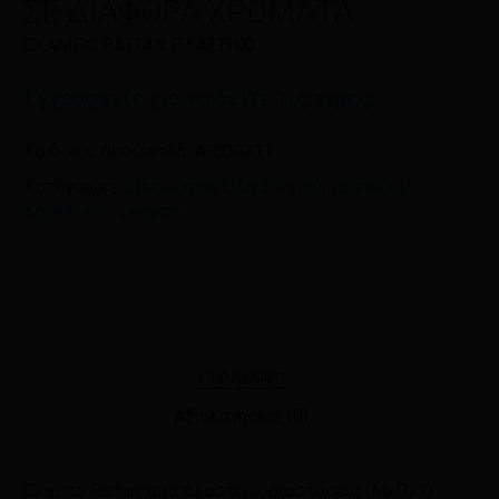
ΣΕ ΔΙΑΦΟΡΑ ΧΡΩΜΑΤΑ
πλοηγό για την επόμενη φορά που
θα σχολιάσω.
ΣΚΑΜΠΟ RATTAN ΠΛΑΣΤΙΚΟ
Εγγραφείτε για να δείτε τις τιμές
Κωδικός προϊόντος:
A-000311
Κατηγορίες:
Είδη κήπου
,
Είδη Σπιτιού
,
Τραπέζια –
Καρέκλες - Σκαμπό
Περιγραφή
Αξιολογήσεις (0)
Σκαμπό Rattan, από πλαστικό, διαστάσεις (ΜxΠxΥ):