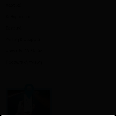
Χαρτικά
Καθαριότητα
Βρεφικά
Υγιεινή & Ομορφιά
Φροντίδα Μαλλιών
Προσωπική Υγιεινή