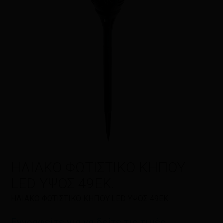
Η αξιολόγησή σας
*
Όνομα
*
Email
*
ΗΛΙΑΚΟ ΦΩΤΙΣΤΙΚΟ ΚΗΠΟΥ
LED ΥΨΟΣ 49ΕΚ.
Αποθήκευσε το όνομά μου, email,
ΗΛΙΑΚΟ ΦΩΤΙΣΤΙΚΟ ΚΗΠΟΥ LED ΥΨΟΣ 49ΕΚ.
και τον ιστότοπο μου σε αυτόν τον
πλοηγό για την επόμενη φορά που
Εγγραφείτε για να δείτε τις τιμές
θα σχολιάσω.