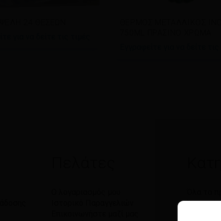
άστε περισσότερα
Διαβάστε περισσότερα
ΨΕΛΗ 24 ΘΕΣΕΩΝ
ΘΕΡΜΟΣ ΜΕΤΑΛΛΙΚΟΣ IN
750ML ΠΡΑΣΙΝΟ ΧΡΩΜΑ
τε για να δείτε τις τιμές
Εγγραφείτε για να δείτε τις
Πελάτες
Κατη
Ο λογαριασμός μου
Όλα τα π
ράδοσης
Ιστορικό Παραγγελιών
Χαρτικά
Επικοινωνήστε μαζί μας
Καθαριό