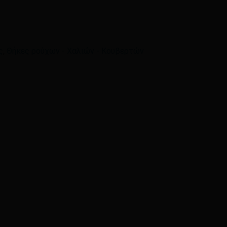
Email
*
ς
,
Θήκες ρούχων - Χαλιών - Κουβερτών
ά μου, email, και τον ιστότοπο μου σε αυτόν τον
η φορά που θα σχολιάσω.