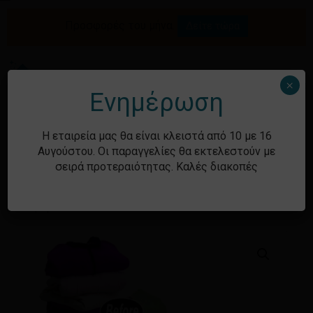
Skip
Menu
to
Προσφορές του μήνα.
Δείτε τώρα
Αναζήτηση
Κλείσιμο
Καλάθι
Κάνετε την
main
καλαθιού
προϊόντων
content
πρώτη
αξιολόγηση για
Me
search
account
×
Ενημέρωση
το προϊόν:
“ΚΟΥΒΕΡΤΟΘΗΚΗ
Η εταιρεία μας θα είναι κλειστά από 10 με 16
ΑΕΡΟΣ 60X100
Αυγούστου. Οι παραγγελίες θα εκτελεστούν με
Αρχική σελίδα
Shop
Είδη Σπιτιού
Είδη
σειρά προτεραιότητας. Καλές διακοπές
CM”
τακτοποίησης
Θήκες ρούχων - Χαλιών -
Κουβερτών
ΚΟΥΒΕΡΤΟΘΗΚΗ ΑΕΡΟΣ 60X100 CM
Η ηλ. διεύθυνση σας δεν
δημοσιεύεται.
Τα υποχρεωτικά
πεδία σημειώνονται με
*
Η βαθμολογία σας
*
Η αξιολόγησή σας
*