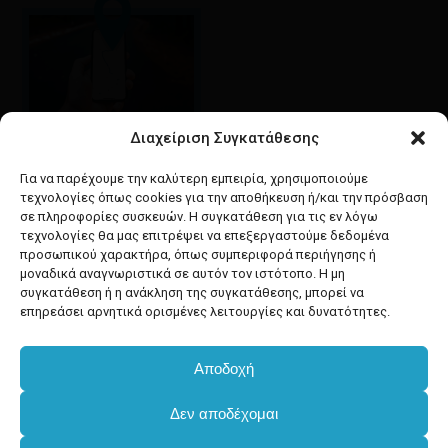
Διαχείριση Συγκατάθεσης
Google maps
οδηγίες για να έρθετε
Για να παρέχουμε την καλύτερη εμπειρία, χρησιμοποιούμε
στο κατάστημά μας
τεχνολογίες όπως cookies για την αποθήκευση ή/και την πρόσβαση
σε πληροφορίες συσκευών. Η συγκατάθεση για τις εν λόγω
τεχνολογίες θα μας επιτρέψει να επεξεργαστούμε δεδομένα
προσωπικού χαρακτήρα, όπως συμπεριφορά περιήγησης ή
μοναδικά αναγνωριστικά σε αυτόν τον ιστότοπο. Η μη
συγκατάθεση ή η ανάκληση της συγκατάθεσης, μπορεί να
facebook
instagram
επηρεάσει αρνητικά ορισμένες λειτουργίες και δυνατότητες.
Αποδοχή
Developed & powered by
BYTEACOOKIE
Υποσύνολο:
€
0.00
Δεν αποδέχομαι