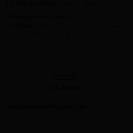
Εγγραφείτε για να δείτε τις τιμές
Κωδικός προϊόντος:
1--847001
Κατηγορίες:
Είδη Σπιτιού
,
Είδη τακτοποίησης
,
Θήκες
ρούχων - Χαλιών - Κουβερτών
Περιγραφή
Αξιολογήσεις (0)
ΚΟΥΒΕΡΤΟΘΗΚΗ ΑΕΡΟΣ 60X100 CM