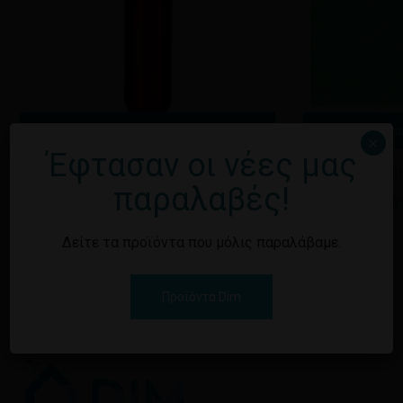
Διαβάστε περισσότερα
Διαβά
×
Έφτασαν οι νέες μας
Κανένα προϊόν στο καλάθι σας.
ΘΕΡΜΟΣ ΜΕΤΑΛΛΙΚΟΣ INOX
ΠΑΝΙ ΜΙΚΡΟ
παραλαβές!
750ML ΣΕ ΔΙΑΦΟΡΑ ΧΡΩΜΑΤΑ
Εγγραφείτε γι
Επιστροφή στο
Εγγραφείτε για να δείτε τις τιμές
κατάστημα
Δείτε τα προϊόντα που μόλις παραλάβαμε.
Προϊόντα Dim