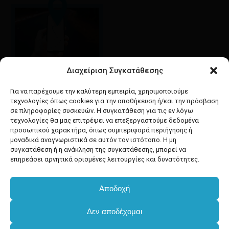
Διαχείριση Συγκατάθεσης
Google maps
οδηγίες για να έρθετε
Για να παρέχουμε την καλύτερη εμπειρία, χρησιμοποιούμε
στο κατάστημά μας
τεχνολογίες όπως cookies για την αποθήκευση ή/και την πρόσβαση
σε πληροφορίες συσκευών. Η συγκατάθεση για τις εν λόγω
τεχνολογίες θα μας επιτρέψει να επεξεργαστούμε δεδομένα
προσωπικού χαρακτήρα, όπως συμπεριφορά περιήγησης ή
μοναδικά αναγνωριστικά σε αυτόν τον ιστότοπο. Η μη
συγκατάθεση ή η ανάκληση της συγκατάθεσης, μπορεί να
facebook
instagram
επηρεάσει αρνητικά ορισμένες λειτουργίες και δυνατότητες.
Αποδοχή
Developed & powered by
BYTEACOOKIE
Δεν αποδέχομαι