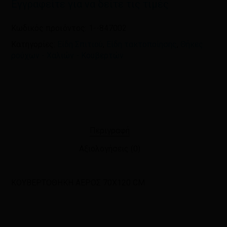
Εγγραφείτε για να δείτε τις τιμές
Κωδικός προϊόντος:
1--847002
Κατηγορίες:
Είδη Σπιτιού
,
Είδη τακτοποίησης
,
Θήκες
ρούχων - Χαλιών - Κουβερτών
Περιγραφή
Αξιολογήσεις (0)
ΚΟΥΒΕΡΤΟΘΗΚΗ ΑΕΡΟΣ 70X120 CM