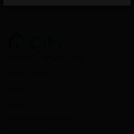
Γ.Ε.ΜΗ: 7711501000
Γενικά
Εταιρεία
Τρόποι Αποστολής Παράδοσης
Τρόποι Πληρωμής