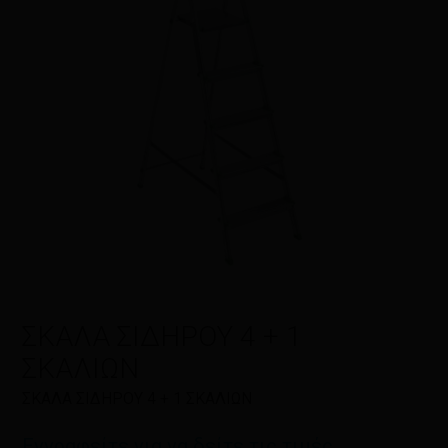
Όνομα
*
Email
*
ΣΚΑΛΑ ΣΙΔΗΡΟΥ 4 + 1
Αποθήκευσε το όνομά μου, email,
ΣΚΑΛΙΩΝ
και τον ιστότοπο μου σε αυτόν τον
πλοηγό για την επόμενη φορά που
ΣΚΑΛΑ ΣΙΔΗΡΟΥ 4 + 1 ΣΚΑΛΙΩΝ
θα σχολιάσω.
Εγγραφείτε για να δείτε τις τιμές