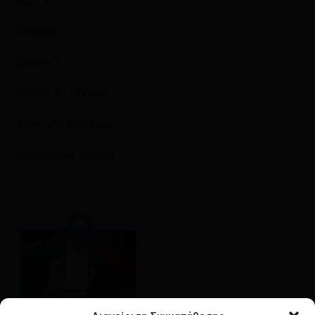
Χαρτικά
Καθαριότητα
Βρεφικά
Υγιεινή & Ομορφιά
Φροντίδα Μαλλιών
Προσωπική Υγιεινή