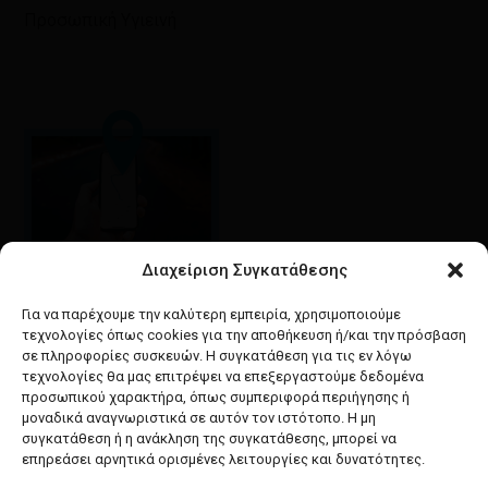
Προσωπική Υγιεινή
Διαχείριση Συγκατάθεσης
Google maps
οδηγίες για να έρθετε
Για να παρέχουμε την καλύτερη εμπειρία, χρησιμοποιούμε
στο κατάστημά μας
τεχνολογίες όπως cookies για την αποθήκευση ή/και την πρόσβαση
σε πληροφορίες συσκευών. Η συγκατάθεση για τις εν λόγω
τεχνολογίες θα μας επιτρέψει να επεξεργαστούμε δεδομένα
προσωπικού χαρακτήρα, όπως συμπεριφορά περιήγησης ή
μοναδικά αναγνωριστικά σε αυτόν τον ιστότοπο. Η μη
συγκατάθεση ή η ανάκληση της συγκατάθεσης, μπορεί να
facebook
instagram
επηρεάσει αρνητικά ορισμένες λειτουργίες και δυνατότητες.