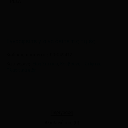
ΠΡΕΣΑ
πλοηγό για την επόμενη φορά που
θα σχολιάσω.
Εγγραφείτε για να δείτε τις τιμές
Κωδικός προϊόντος:
00-049412
Κατηγορίες:
Είδη Σπιτιού
,
Κουβάδες - Στίφτες
,
Πλαστικά είδη
Περιγραφή
Αξιολογήσεις (0)