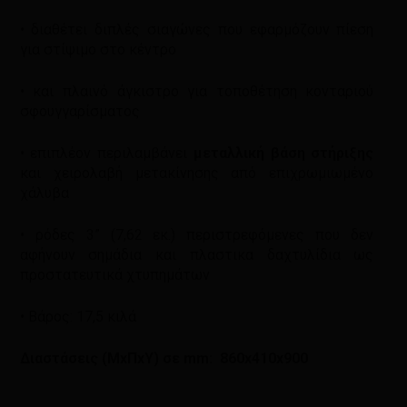
• διαθέτει διπλές σιαγώνες που εφαρμόζουν πίεση
για στίψιμο στο κέντρο
• και πλαινό άγκιστρο για τοποθέτηση κονταριού
σφουγγαρίσματος
• επιπλέον περιλαμβάνει
μεταλλική βάση στήριξης
και χειρολαβή μετακίνησης από επιχρωμιωμένο
χάλυβα
• ρόδες 3” (7,62 εκ.) περιστρεφόμενες που δεν
αφήνουν σημάδια και πλαστικα δαχτυλίδια ως
προστατευτικά χτυπημάτων
• Βάρος: 17,5 κιλά
Διαστάσεις (ΜxΠxY) σε mm: 860x410x900