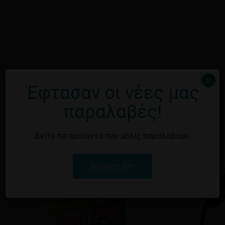
×
Έφτασαν οι νέες μας
Κανένα προϊόν στο καλάθι σας.
παραλαβές!
Επιστροφή στο
Σχετικά προϊόντα
κατάστημα
1/6
Δείτε τα προϊόντα που μόλις παραλάβαμε.
Προϊόντα Dim