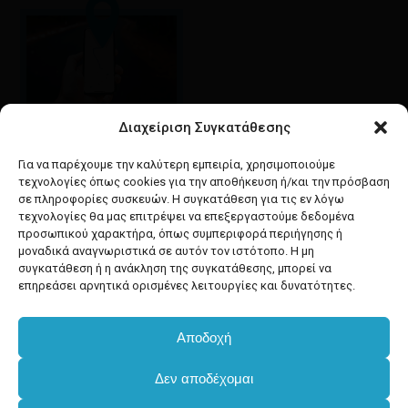
Διαχείριση Συγκατάθεσης
Google maps
οδηγίες για να έρθετε
Για να παρέχουμε την καλύτερη εμπειρία, χρησιμοποιούμε
στο κατάστημά μας
τεχνολογίες όπως cookies για την αποθήκευση ή/και την πρόσβαση
σε πληροφορίες συσκευών. Η συγκατάθεση για τις εν λόγω
τεχνολογίες θα μας επιτρέψει να επεξεργαστούμε δεδομένα
προσωπικού χαρακτήρα, όπως συμπεριφορά περιήγησης ή
μοναδικά αναγνωριστικά σε αυτόν τον ιστότοπο. Η μη
συγκατάθεση ή η ανάκληση της συγκατάθεσης, μπορεί να
facebook
instagram
επηρεάσει αρνητικά ορισμένες λειτουργίες και δυνατότητες.
Αποδοχή
Developed & powered by
BYTEACOOKIE
Υποσύνολο:
€
0.00
Δεν αποδέχομαι