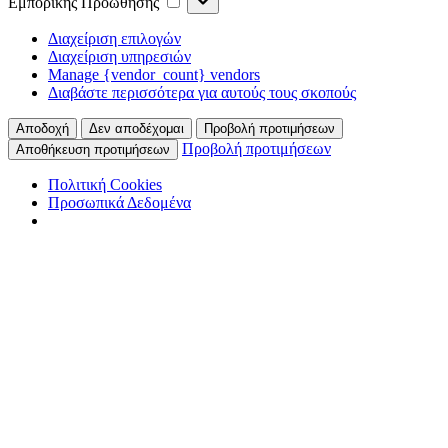
Εμπορικής Προώθησης
Προώθησης
Διαχείριση επιλογών
Διαχείριση υπηρεσιών
Manage {vendor_count} vendors
Διαβάστε περισσότερα για αυτούς τους σκοπούς
Αποδοχή
Δεν αποδέχομαι
Προβολή προτιμήσεων
Προβολή προτιμήσεων
Αποθήκευση προτιμήσεων
Πολιτική Cookies
Προσωπικά Δεδομένα
Skip
to
main
content