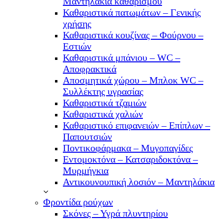
Μαντηλάκια καθαρισμού
Καθαριστικά πατωμάτων – Γενικής
χρήσης
Καθαριστικά κουζίνας – Φούρνου –
Εστιών
Καθαριστικά μπάνιου – WC –
Αποφρακτικά
Αποσμητικά χώρου – Μπλοκ WC –
Συλλέκτης υγρασίας
Καθαριστικά τζαμιών
Καθαριστικά χαλιών
Καθαριστικό επιφανειών – Επίπλων –
Παπουτσιών
Ποντικοφάρμακα – Μυγοπαγίδες
Εντομοκτόνα – Κατσαριδοκτόνα –
Μυρμήγκια
Αντικουνουπική λοσιόν – Μαντηλάκια
Φροντίδα ρούχων
Σκόνες – Υγρά πλυντηρίου