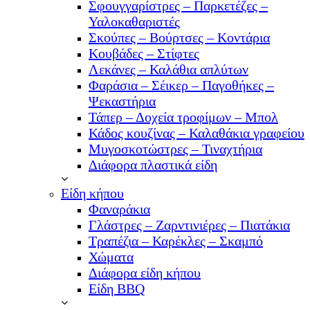
Σφουγγαρίστρες – Παρκετέζες –
Υαλοκαθαριστές
Σκούπες – Βούρτσες – Κοντάρια
Κουβάδες – Στίφτες
Λεκάνες – Καλάθια απλύτων
Φαράσια – Σέικερ – Παγοθήκες –
Ψεκαστήρια
Τάπερ – Δοχεία τροφίμων – Μπολ
Κάδος κουζίνας – Καλαθάκια γραφείου
Μυγοσκοτώστρες – Τιναχτήρια
Διάφορα πλαστικά είδη
Είδη κήπου
Φαναράκια
Γλάστρες – Ζαρντινιέρες – Πιατάκια
Τραπέζια – Καρέκλες – Σκαμπό
Χώματα
Διάφορα είδη κήπου
Είδη BBQ