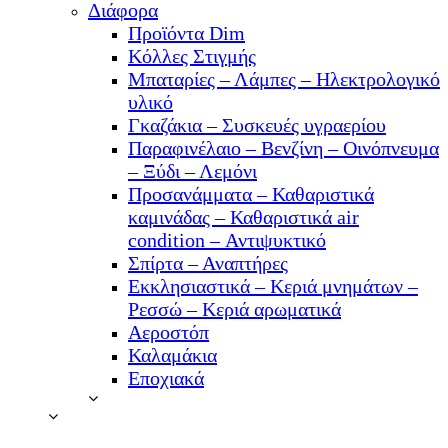
Διάφορα
Προϊόντα Dim
Κόλλες Στιγμής
Μπαταρίες – Λάμπες – Ηλεκτρολογικό
υλικό
Γκαζάκια – Συσκευές υγραερίου
Παραφινέλαιο – Βενζίνη – Οινόπνευμα
– Ξύδι – Λεμόνι
Προσανάμματα – Καθαριστικά
καμινάδας – Καθαριστικά air
condition – Αντιψυκτικό
Σπίρτα – Αναπτήρες
Εκκλησιαστικά – Κεριά μνημάτων –
Ρεσσώ – Κεριά αρωματικά
Αεροστόπ
Καλαμάκια
Εποχιακά