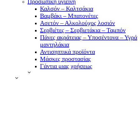
Προσωπική υγιεινή
Καλσόν – Καλτσάκια
Βαμβάκι – Μπατονέτες
Ασετόν – Αλκολούχος λοσιόν
Σερβιέτες – Σερβιετάκια – Ταμπόν
Πάνες ακράτειας – Υποσέντονα – Υγρά
μαντηλάκια
Αντισηπτικά προϊόντα
Μάσκες προστασίας
Γάντια μιας χρήσεως