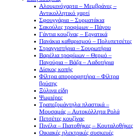
Αλουμινόχαρτα – Μεμβράνες –
Αντικολλητικό χαρτί
Σφουγγάρια – Συρματάκια
Σακούλες τροφίμων – Πάγου
Γάντια κουζίνας – Εργατικά
Πανάκια καθαρισμού – Πολυπετσέτες
Στραγγιστήρια – Σουρωτήρια
Βαρέλια τροφίμων – Θερμό –
Παγούρια – Βάζα – Λαδοτήρια
Δίσκος κοπής
Φίλτρα απορροφητήρα – Φίλτρα
βρύσης
Ξύλινα είδη
Ψωμιέρες
Τραπεζομάντηλα πλαστικά –
Μουσαμάς – Αυτοκόλλητα Ρολά
Πετσέτες κουζίνας
Πινέλα – Πιατοθήκες – Κουταλοθήκες
Οικιακές ηλεκτρικές συσκευές