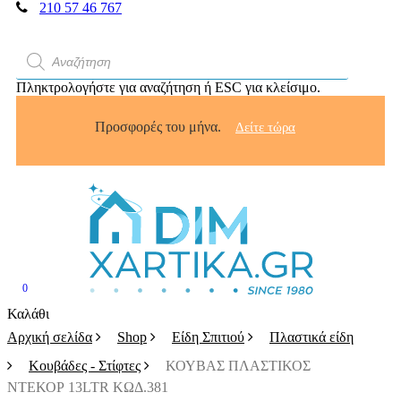
210 57 46 767
Αναζήτηση
προϊόντων
Πληκτρολογήστε για αναζήτηση ή ESC για κλείσιμο.
Προσφορές του μήνα.
Δείτε τώρα
0
search
account
Menu
Κλείσιμο
Καλάθι
καλαθιού
Αρχική σελίδα
Shop
Είδη Σπιτιού
Πλαστικά είδη
Κουβάδες - Στίφτες
ΚΟΥΒΑΣ ΠΛΑΣΤΙΚΟΣ
ΝΤΕΚΟΡ 13LTR ΚΩΔ.381