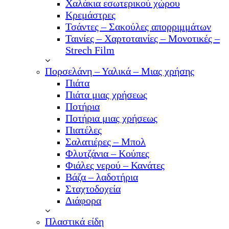
Χαλάκια εσωτερικού χώρου
Κρεμάστρες
Τσάντες – Σακούλες απορριμμάτων
Ταινίες – Χαρτοταινίες – Μονοτικές –
Strech Film
Πορσελάνη – Υαλικά – Μιας χρήσης
Πιάτα
Πιάτα μιας χρήσεως
Ποτήρια
Ποτήρια μιας χρήσεως
Πιατέλες
Σαλατιέρες – Μπολ
Φλυτζάνια – Κούπες
Φιάλες νερού – Κανάτες
Βάζα – λαδοτήρια
Σταχτοδοχεία
Διάφορα
Πλαστικά είδη