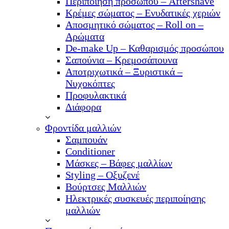
Περιποίηση προσώπου – Aftershave
Κρέμες σώματος – Ενυδατικές χεριών
Αποσμητικό σώματος – Roll on –
Αρώματα
De-make Up – Καθαρισμός προσώπου
Σαπούνια – Κρεμοσάπουνα
Αποτριχωτικά – Ξυριστικά –
Νυχοκόπτες
Προφυλακτικά
Διάφορα
Φροντίδα μαλλιών
Σαμπουάν
Conditioner
Μάσκες – Βάφες μαλλίων
Styling – Οξυζενέ
Βούρτσες Μαλλιών
Ηλεκτρικές συσκευές περιποίησης
μαλλιών