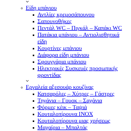
Είδη μπάνιου
Αντλίες κρεμοσάπουνου
Σαπουνοθήκες
Πεντάλ WC – Πιγκάλ – Καπάκι WC
Πατάκια μπάνιου – Αντιολισθητικά
είδη
Κουρτίνες μπάνιου
Διάφορα είδη μπάνιου
Σφουγγάρια μπάνιου
Ηλεκτρικές Συσκευές προσωπικής
φροντίδας
Εργαλεία αξεσουάρ κουζίνας
Κατσαρόλες – Χύτρες – Γάστρες
Τηγάνια – Γουοκ – Σαχάνια
Φόρμες κέικ – Ταψιά
Κουταλοπίρουνα ΙΝΟΧ
Κουταλοπίρουνα μιας χρήσεως
Μαχαίρια – Μπαλτάς