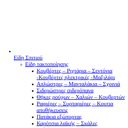
Είδη Σπιτιού
Είδη τακτοποίησης
Κουβέρτες – Ριχτάρια – Σεντόνια
-Κουβέρτες ηλεκτρικές -Μαξιλάρι
Απλώστρες – Μανταλάκια – Σχοινιά
Σιδερώστρες σιδερόπανα
Θήκες ρούχων – Χαλιών – Κουβερτών
Ραφιέρες – Συρταριέρες – Κουτια
αποθήκευσεις
Πατάκια εξώπορτας
Καρότσια λαϊκής – Σκάλες