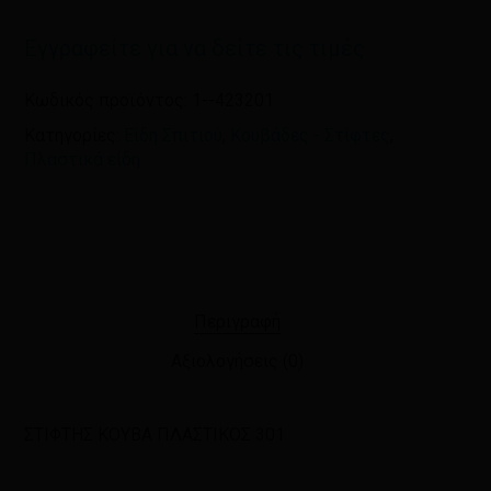
και τον ιστότοπο μου σε αυτόν τον
πλοηγό για την επόμενη φορά που
Εγγραφείτε για να δείτε τις τιμές
θα σχολιάσω.
Κωδικός προϊόντος:
1--423201
Κατηγορίες:
Είδη Σπιτιού
,
Κουβάδες - Στίφτες
,
Πλαστικά είδη
Περιγραφή
Αξιολογήσεις (0)
ΣΤΙΦΤΗΣ ΚΟΥΒΑ ΠΛΑΣΤΙΚΟΣ 301