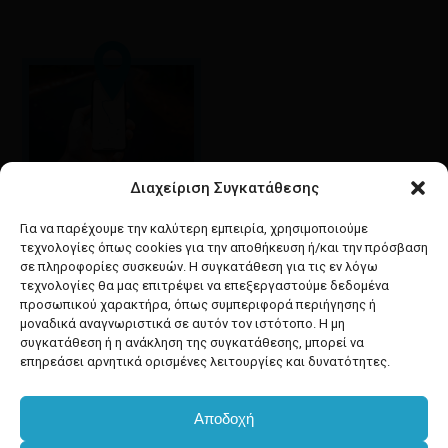
Διαχείριση Συγκατάθεσης
Google maps
οδηγίες για να έρθετε
Για να παρέχουμε την καλύτερη εμπειρία, χρησιμοποιούμε
στο κατάστημά μας
τεχνολογίες όπως cookies για την αποθήκευση ή/και την πρόσβαση
σε πληροφορίες συσκευών. Η συγκατάθεση για τις εν λόγω
τεχνολογίες θα μας επιτρέψει να επεξεργαστούμε δεδομένα
προσωπικού χαρακτήρα, όπως συμπεριφορά περιήγησης ή
μοναδικά αναγνωριστικά σε αυτόν τον ιστότοπο. Η μη
συγκατάθεση ή η ανάκληση της συγκατάθεσης, μπορεί να
facebook
instagram
επηρεάσει αρνητικά ορισμένες λειτουργίες και δυνατότητες.
Αποδοχή