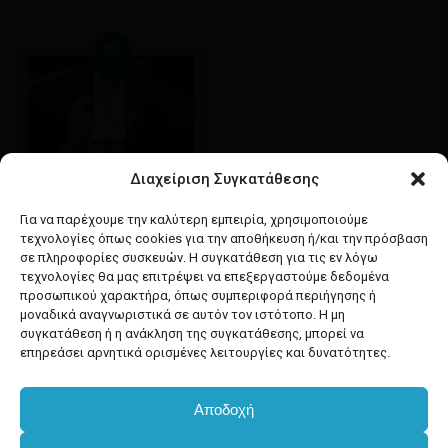
Διαχείριση Συγκατάθεσης
Google maps
οδηγίες για να έρθετε
Για να παρέχουμε την καλύτερη εμπειρία, χρησιμοποιούμε
στο κατάστημά μας
τεχνολογίες όπως cookies για την αποθήκευση ή/και την πρόσβαση
σε πληροφορίες συσκευών. Η συγκατάθεση για τις εν λόγω
τεχνολογίες θα μας επιτρέψει να επεξεργαστούμε δεδομένα
προσωπικού χαρακτήρα, όπως συμπεριφορά περιήγησης ή
μοναδικά αναγνωριστικά σε αυτόν τον ιστότοπο. Η μη
συγκατάθεση ή η ανάκληση της συγκατάθεσης, μπορεί να
facebook
instagram
επηρεάσει αρνητικά ορισμένες λειτουργίες και δυνατότητες.
Αποδοχή