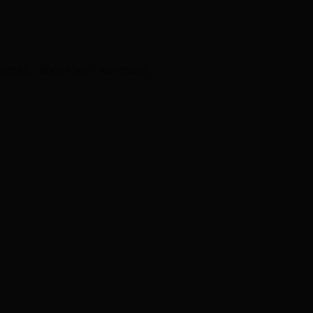
Email
*
ούπες - Βούρτσες - Κοντάρια
ά μου, email, και τον ιστότοπο μου σε αυτόν τον
η φορά που θα σχολιάσω.