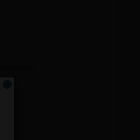
σκευασμένο από
×