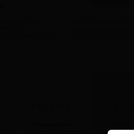
άστε περισσότερα
Διαβάστε περισσότερα
ΥΑΛΙΝΟ ΜΕ ΚΑΠΑΚΙ
ΝΕΡΟ ΑΠΙΟΝΙΣΜΕΝΟ DORO
ΑΣ 0.5 LT
Εγγραφείτε για να δείτε τις
τε για να δείτε τις τιμές
Πελάτες
Κατη
Ο λογαριασμός μου
Όλα τα π
ράδοσης
Ιστορικό Παραγγελιών
Χαρτικά