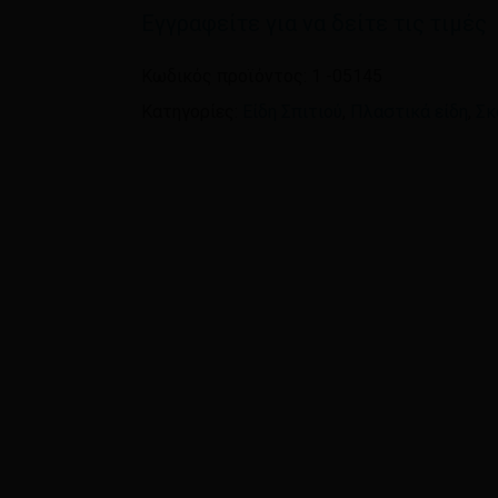
Εγγραφείτε για να δείτε τις τιμές
Όνομα
*
Κωδικός προϊόντος:
1 -05145
Κατηγορίες:
Είδη Σπιτιού
,
Πλαστικά είδη
,
Σκ
Αποθήκευσε το όνομ
πλοηγό για την επόμεν