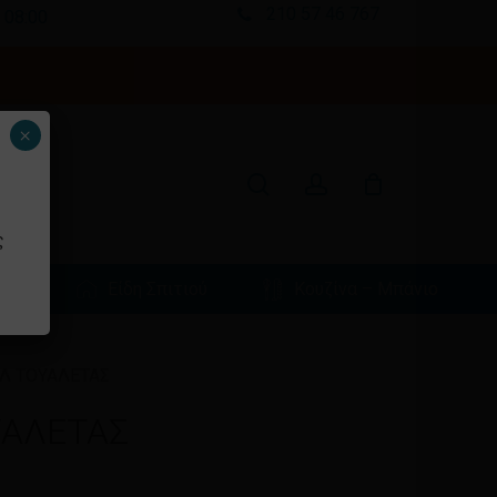
Menu
210 57 46 767
 08:00
Κλείσιμο
 πρώτη αξιολόγηση για
καλαθιού
 “ΒΟΥΡΤΣΑ ΠΙΓΚΑΛ
search
account
×
”
ν δημοσιεύεται.
Τα υποχρεωτικά πεδία σημειώνονται με
ς
φιά
Είδη Σπιτιού
Κουζίνα – Μπάνιο
Λ ΤΟΥΑΛΕΤΑΣ
ΥΑΛΕΤΑΣ