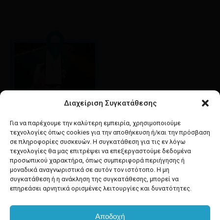
Διαχείριση Συγκατάθεσης
Google maps
οδηγίες για να έρθετε
Για να παρέχουμε την καλύτερη εμπειρία, χρησιμοποιούμε
στο κατάστημά μας
τεχνολογίες όπως cookies για την αποθήκευση ή/και την πρόσβαση
σε πληροφορίες συσκευών. Η συγκατάθεση για τις εν λόγω
τεχνολογίες θα μας επιτρέψει να επεξεργαστούμε δεδομένα
προσωπικού χαρακτήρα, όπως συμπεριφορά περιήγησης ή
μοναδικά αναγνωριστικά σε αυτόν τον ιστότοπο. Η μη
συγκατάθεση ή η ανάκληση της συγκατάθεσης, μπορεί να
facebook
instagram
επηρεάσει αρνητικά ορισμένες λειτουργίες και δυνατότητες.
Αποδοχή