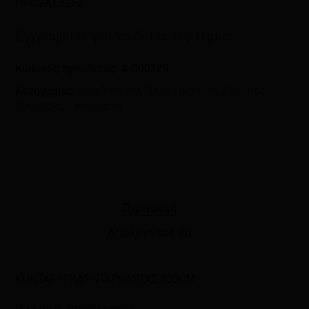
ΠΡΟΕΛΕΥΣΗΣ
πλοηγό για την επόμενη φορά που
θα σχολιάσω.
Εγγραφείτε για να δείτε τις τιμές
Κωδικός προϊόντος:
A-000329
Κατηγορίες:
Είδη Σπιτιού
,
Πλαστικά είδη
,
Σκούπες -
Βούρτσες - Κοντάρια
Περιγραφή
Αξιολογήσεις (0)
ΚΟΝΤΑΡΙ ΓΚΑΡΝΤΑΡΟΜΠΑΣ 150CM