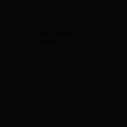
Όνομα
*
Εγγραφείτε για να δείτε τις τιμές
Αποθήκευσε το όνομ
πλοηγό για την επόμεν
Κωδικός προϊόντος:
1 -000131
Κατηγορίες:
Είδη Σπιτιού
,
Πλαστικά είδη
,
Σκ