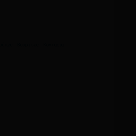
Email
*
ά μου, email, και τον ιστότοπο μου σε αυτόν τον
η φορά που θα σχολιάσω.
ούπες - Βούρτσες - Κοντάρια