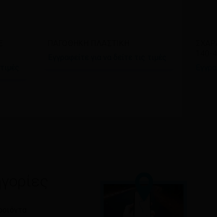
Διαβάστε περισσότερα
Δι
Ε
ΠΑΓΟΘΗΚΗ ΠΛΑΣΤΙΚΗ
ΣΧΑΡ
140-
Εγγραφείτε για να δείτε τις τιμές
 τιμές
Εγγρα
γορίες
ροϊόντα