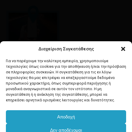
Διαχείριση Συγκατάθεσης
Google maps
οδηγίες για να έρθετε
Για να παρέχουμε την καλύτερη εμπειρία, χρησιμοποιούμε
στο κατάστημά μας
τεχνολογίες όπως cookies για την αποθήκευση ή/και την πρόσβαση
σε πληροφορίες συσκευών. Η συγκατάθεση για τις εν λόγω
τεχνολογίες θα μας επιτρέψει να επεξεργαστούμε δεδομένα
προσωπικού χαρακτήρα, όπως συμπεριφορά περιήγησης ή
μοναδικά αναγνωριστικά σε αυτόν τον ιστότοπο. Η μη
συγκατάθεση ή η ανάκληση της συγκατάθεσης, μπορεί να
facebook
instagram
επηρεάσει αρνητικά ορισμένες λειτουργίες και δυνατότητες.
Αποδοχή
Developed & powered by
BYTEACOOKIE
Δεν αποδέχομαι