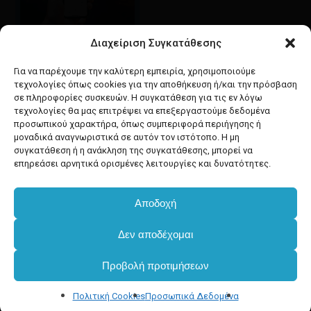
Διαχείριση Συγκατάθεσης
Google maps
οδηγίες για να έρθετε
Για να παρέχουμε την καλύτερη εμπειρία, χρησιμοποιούμε
στο κατάστημά μας
τεχνολογίες όπως cookies για την αποθήκευση ή/και την πρόσβαση
σε πληροφορίες συσκευών. Η συγκατάθεση για τις εν λόγω
τεχνολογίες θα μας επιτρέψει να επεξεργαστούμε δεδομένα
προσωπικού χαρακτήρα, όπως συμπεριφορά περιήγησης ή
μοναδικά αναγνωριστικά σε αυτόν τον ιστότοπο. Η μη
συγκατάθεση ή η ανάκληση της συγκατάθεσης, μπορεί να
facebook
instagram
επηρεάσει αρνητικά ορισμένες λειτουργίες και δυνατότητες.
Αποδοχή
Developed & powered by
BYTEACOOKIE
Δεν αποδέχομαι
Copyright
2025 Dimxartika.gr
Προβολή προτιμήσεων
Designed by gorodimitris
Πολιτική Cookies
Προσωπικά Δεδομένα