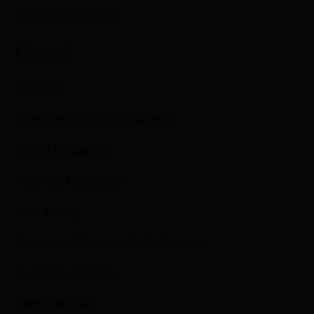
Γ.Ε.ΜΗ: 7711501000
Γενικά
Εταιρεία
Τρόποι Αποστολής Παράδοσης
Τρόποι Πληρωμής
Πολιτική Απορρήτου
Όροι Χρήσης
Προστασία Προσωπικών Δεδομένων
Προληπτικά Μέτρα
IBAN Τραπεζών