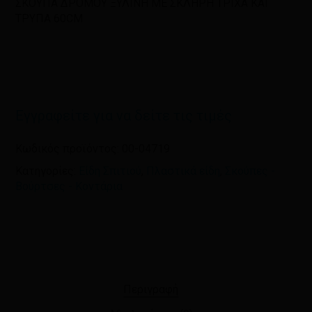
ΣΚΟΥΠΑ ΔΡΟΜΟΥ ΞΥΛΙΝΗ ΜΕ ΣΚΛΗΡΗ ΤΡΙΧΑ ΚΑΙ
ΤΡΥΠΑ 60CM
Αποθήκευσε το όνομά μου, email,
και τον ιστότοπο μου σε αυτόν τον
πλοηγό για την επόμενη φορά που
θα σχολιάσω.
Εγγραφείτε για να δείτε τις τιμές
Κωδικός προϊόντος:
00-04719
Κατηγορίες:
Είδη Σπιτιού
,
Πλαστικά είδη
,
Σκούπες -
Βούρτσες - Κοντάρια
Περιγραφή