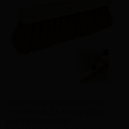
δημοσιεύεται.
Τα υποχρεωτικά
πεδία σημειώνονται με
*
Η βαθμολογία σας
*
Η αξιολόγησή σας
*
Όνομα
*
ΣΚΟΥΠΑ ΔΡΟΜΟΥ ΧΟΡΤΟΥ
ΞΥΛΙΝΗ ΜΕ ΣΚΛΗΡΗ ΤΡΙΧΑ
Email
*
ΚΑΙ ΤΡΥΠΑ 60CM