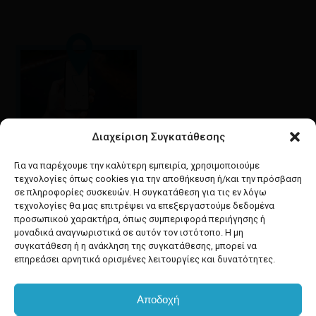
Διαχείριση Συγκατάθεσης
Google maps
οδηγίες για να έρθετε
Για να παρέχουμε την καλύτερη εμπειρία, χρησιμοποιούμε
στο κατάστημά μας
τεχνολογίες όπως cookies για την αποθήκευση ή/και την πρόσβαση
σε πληροφορίες συσκευών. Η συγκατάθεση για τις εν λόγω
τεχνολογίες θα μας επιτρέψει να επεξεργαστούμε δεδομένα
προσωπικού χαρακτήρα, όπως συμπεριφορά περιήγησης ή
μοναδικά αναγνωριστικά σε αυτόν τον ιστότοπο. Η μη
συγκατάθεση ή η ανάκληση της συγκατάθεσης, μπορεί να
facebook
instagram
επηρεάσει αρνητικά ορισμένες λειτουργίες και δυνατότητες.
Αποδοχή