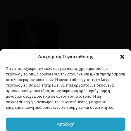
Διαχείριση Συγκατάθεσης
Google maps
οδηγίες για να έρθετε
Για να παρέχουμε την καλύτερη εμπειρία, χρησιμοποιούμε
στο κατάστημά μας
τεχνολογίες όπως cookies για την αποθήκευση ή/και την πρόσβαση
σε πληροφορίες συσκευών. Η συγκατάθεση για τις εν λόγω
τεχνολογίες θα μας επιτρέψει να επεξεργαστούμε δεδομένα
προσωπικού χαρακτήρα, όπως συμπεριφορά περιήγησης ή
μοναδικά αναγνωριστικά σε αυτόν τον ιστότοπο. Η μη
συγκατάθεση ή η ανάκληση της συγκατάθεσης, μπορεί να
facebook
instagram
επηρεάσει αρνητικά ορισμένες λειτουργίες και δυνατότητες.
Αποδοχή