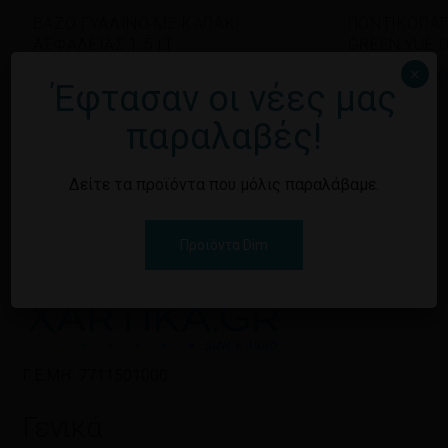
ΒΑΖΟ ΓΥΑΛΙΝΟ ΜΕ ΚΑΠΑΚΙ
ΠΟΝΤΙΚΟΠΑΓ
ΑΣΦΑΛΕΙΑΣ 1.5 LT
GREEN YUE 
×
Εγγραφείτε για να δείτε τις τιμές
Εγγραφείτε γι
Έφτασαν οι νέες μας
παραλαβές!
Δείτε τα προϊόντα που μόλις παραλάβαμε.
Προϊόντα Dim
Γ.Ε.ΜΗ: 7711501000
Γενικά