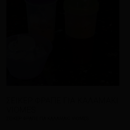
Όνομα
*
Email
*
ΣΕΙΚΕΡ ΦΡΑΠΕ ΓΙΑ ΚΑΛΑΜΑΚΙ
Αποθήκευσε το όνομά μου, email,
και τον ιστότοπο μου σε αυτόν τον
VIOMES
πλοηγό για την επόμενη φορά που
ΣΕΙΚΕΡ ΦΡΑΠΕ ΓΙΑ ΚΑΛΑΜΑΚΙ VIOMES
θα σχολιάσω.