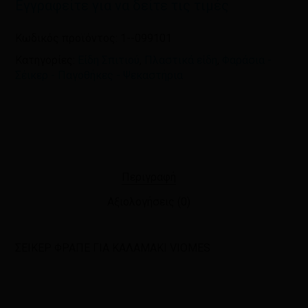
Εγγραφείτε για να δείτε τις τιμές
Κωδικός προϊόντος:
1--099101
Κατηγορίες:
Είδη Σπιτιού
,
Πλαστικά είδη
,
Φαράσια -
Σέικερ - Παγοθήκες - Ψεκαστήρια
Περιγραφή
Αξιολογήσεις (0)
ΣΕΙΚΕΡ ΦΡΑΠΕ ΓΙΑ ΚΑΛΑΜΑΚΙ VIOMES