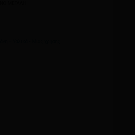
ΙΝΟ ΜΕΓΑΛΗ
Email
*
νη – Υαλικά - Μιας χρήσης
ά μου, email, και τον ιστότοπο μου σε αυτόν τον
η φορά που θα σχολιάσω.