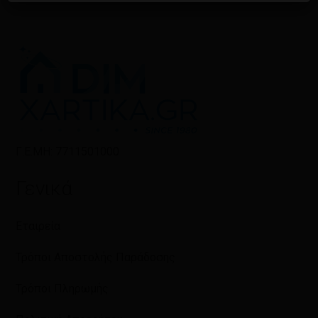
Γ.Ε.ΜΗ: 7711501000
Γενικά
Εταιρεία
Τρόποι Αποστολής Παράδοσης
Τρόποι Πληρωμής