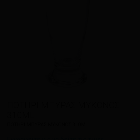
Η αξιολόγησή σας
*
Όνομα
*
Email
*
ΠΟΤΗΡΙ ΜΠΥΡΑΣ ΜΥΚΟΝΟΣ
310ML
Αποθήκευσε το όνομά μου, email,
ΠΟΤΗΡΙ ΜΠΥΡΑΣ ΜΥΚΟΝΟΣ 310ML
και τον ιστότοπο μου σε αυτόν τον
πλοηγό για την επόμενη φορά που
Εγγραφείτε για να δείτε τις τιμές
θα σχολιάσω.