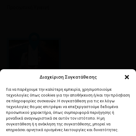
Προσωπική Υγιεινή
Διαχείριση Συγκατάθεσης
Google maps
οδηγίες για να έρθετε
Για να παρέχουμε την καλύτερη εμπειρία, χρησιμοποιούμε
στο κατάστημά μας
τεχνολογίες όπως cookies για την αποθήκευση ή/και την πρόσβαση
σε πληροφορίες συσκευών. Η συγκατάθεση για τις εν λόγω
τεχνολογίες θα μας επιτρέψει να επεξεργαστούμε δεδομένα
προσωπικού χαρακτήρα, όπως συμπεριφορά περιήγησης ή
μοναδικά αναγνωριστικά σε αυτόν τον ιστότοπο. Η μη
συγκατάθεση ή η ανάκληση της συγκατάθεσης, μπορεί να
facebook
instagram
επηρεάσει αρνητικά ορισμένες λειτουργίες και δυνατότητες.