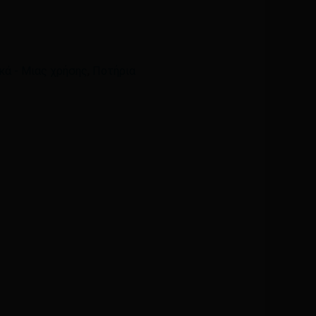
Email
*
κά - Μιας χρήσης
,
Ποτήρια
ά μου, email, και τον ιστότοπο μου σε αυτόν τον
η φορά που θα σχολιάσω.