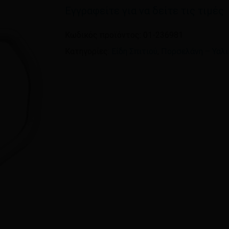
Εγγραφείτε για να δείτε τις τιμές
Όνομα
*
Κωδικός προϊόντος:
01-236981
Κατηγορίες:
Είδη Σπιτιού
,
Πορσελάνη – Υαλι
Αποθήκευσε το όνομ
πλοηγό για την επόμεν