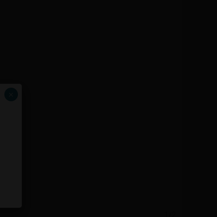
×
1/2