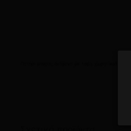
Ποτήρι μπύρας, διάφανο, με λαβή, χωρητικότητας 5
Σχετικά προϊόντα