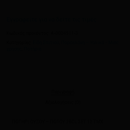
πλοηγό για την επόμενη φορά που
θα σχολιάσω.
Εγγραφείτε για να δείτε τις τιμές
Κωδικός προϊόντος:
A-0004511-3
Κατηγορίες:
Είδη Σπιτιού
,
Πορσελάνη – Υαλικά - Μιας
χρήσης
,
Ποτήρια
Περιγραφή
Αξιολογήσεις (0)
ΠΟΤΗΡΙ ΟΥΖΟΥ – ΠΟΤΟΥ 28CL ΣΕΤ 12 ΤΜΧ