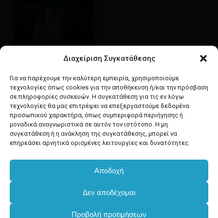
Διαχείριση Συγκατάθεσης
Google maps
οδηγίες για να έρθετε
Για να παρέχουμε την καλύτερη εμπειρία, χρησιμοποιούμε
στο κατάστημά μας
τεχνολογίες όπως cookies για την αποθήκευση ή/και την πρόσβαση
σε πληροφορίες συσκευών. Η συγκατάθεση για τις εν λόγω
τεχνολογίες θα μας επιτρέψει να επεξεργαστούμε δεδομένα
προσωπικού χαρακτήρα, όπως συμπεριφορά περιήγησης ή
μοναδικά αναγνωριστικά σε αυτόν τον ιστότοπο. Η μη
συγκατάθεση ή η ανάκληση της συγκατάθεσης, μπορεί να
facebook
instagram
επηρεάσει αρνητικά ορισμένες λειτουργίες και δυνατότητες.
Αποδοχή
Developed & powered by
BYTEACOOKIE
Υποσύνολο:
€
0.00
Δεν αποδέχομαι
Copyright
2025 Dimxartika.gr
Προβολή προτιμήσεων