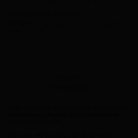
πλοηγό για την επόμενη φορά που
θα σχολιάσω.
Κωδικός προϊόντος:
A-0004471
Κατηγορίες:
Είδη Σπιτιού
,
Πορσελάνη – Υαλικά - Μιας
χρήσης
,
Ποτήρια
Περιγραφή
Αξιολογήσεις (0)
Ποτήρι Νερού Χυμού ΜΥΚΟΝΟΣ 250ml. της UNIGLASS
κατασκευασμένο από γυαλί άριστης ποιότητας για
αντοχή στη συχνή χρήση.
Είναι κατάλληλο για επαγγελματική και οικιακή