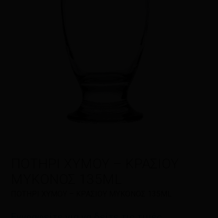
Η αξιολόγησή σας
*
Όνομα
*
Email
*
ΠΟΤΗΡΙ ΧΥΜΟΥ – ΚΡΑΣΙΟΥ
ΜΥΚΟΝΟΣ 135ML
ΠΟΤΗΡΙ ΧΥΜΟΥ – ΚΡΑΣΙΟΥ ΜΥΚΟΝΟΣ 135ML
Αποθήκευσε το όνομά μου, email,
και τον ιστότοπο μου σε αυτόν τον
Εγγραφείτε για να δείτε τις τιμές