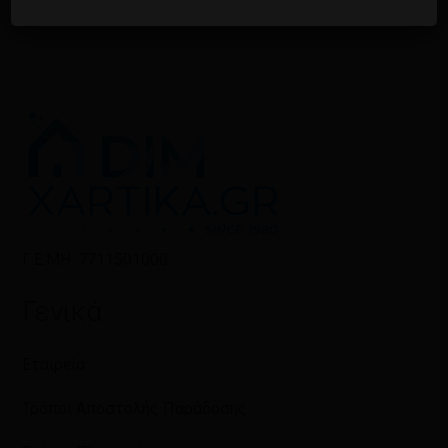
Γ.Ε.ΜΗ: 7711501000
Γενικά
Εταιρεία
Τρόποι Αποστολής Παράδοσης