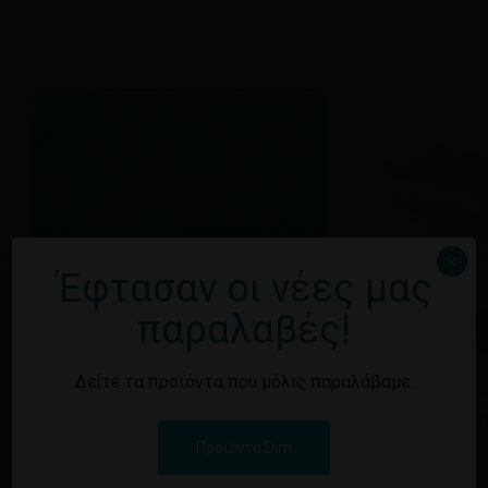
×
Έφτασαν οι νέες μας
παραλαβές!
Διαβάστε περισσότερα
Διαβά
Δείτε τα προϊόντα που μόλις παραλάβαμε.
ΠΑΝΙ ΜΙΚΡΟΙΝΩΝ 70χ35
ΠΑΓΟΘΗΚΗ Σ
Εγγραφείτε για να δείτε τις τιμές
Εγγραφείτε γι
Προϊόντα Dim