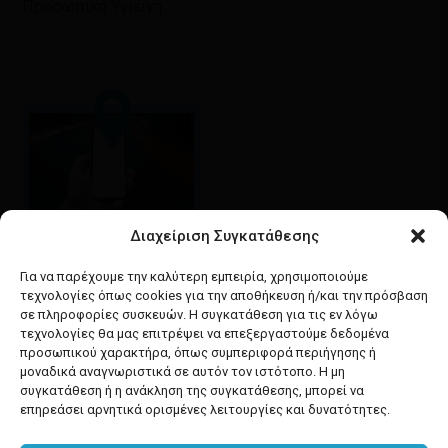
Προσωπική Υγιεινή
Διαχείριση Συγκατάθεσης
Google maps
οδηγίες για να έρθετε
Για να παρέχουμε την καλύτερη εμπειρία, χρησιμοποιούμε
στο κατάστημά μας
τεχνολογίες όπως cookies για την αποθήκευση ή/και την πρόσβαση
σε πληροφορίες συσκευών. Η συγκατάθεση για τις εν λόγω
τεχνολογίες θα μας επιτρέψει να επεξεργαστούμε δεδομένα
προσωπικού χαρακτήρα, όπως συμπεριφορά περιήγησης ή
μοναδικά αναγνωριστικά σε αυτόν τον ιστότοπο. Η μη
συγκατάθεση ή η ανάκληση της συγκατάθεσης, μπορεί να
facebook
instagram
επηρεάσει αρνητικά ορισμένες λειτουργίες και δυνατότητες.