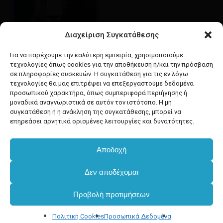
Διαχείριση Συγκατάθεσης
Google maps
οδηγίες για να έρθετε
Για να παρέχουμε την καλύτερη εμπειρία, χρησιμοποιούμε
στο κατάστημά μας
τεχνολογίες όπως cookies για την αποθήκευση ή/και την πρόσβαση
σε πληροφορίες συσκευών. Η συγκατάθεση για τις εν λόγω
τεχνολογίες θα μας επιτρέψει να επεξεργαστούμε δεδομένα
προσωπικού χαρακτήρα, όπως συμπεριφορά περιήγησης ή
μοναδικά αναγνωριστικά σε αυτόν τον ιστότοπο. Η μη
συγκατάθεση ή η ανάκληση της συγκατάθεσης, μπορεί να
facebook
instagram
επηρεάσει αρνητικά ορισμένες λειτουργίες και δυνατότητες.
Αποδοχή
Developed & powered by
BYTEACOOKIE
Υποσύνολο:
€
0.00
Δεν αποδέχομαι
Copyright
2025 Dimxartika.gr
Προβολή προτιμήσεων
Καλάθι
Ταμείο
Designed by gorodimitris
Πολιτική Cookies
Προσωπικά Δεδομένα