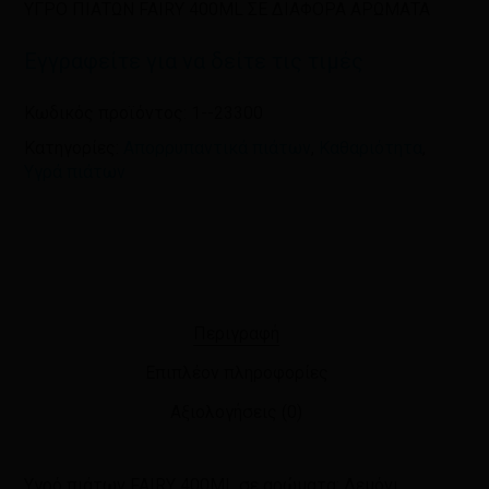
ΥΓΡΟ ΠΙΑΤΩΝ FAIRY 400ML ΣΕ ΔΙΑΦΟΡΑ ΑΡΩΜΑΤΑ
Εγγραφείτε για να δείτε τις τιμές
Κωδικός προϊόντος:
1--23300
Κατηγορίες:
Απορρυπαντικά πιάτων
,
Καθαριότητα
,
Υγρά πιάτων
Περιγραφή
Επιπλέον πληροφορίες
Αξιολογήσεις (0)
Υγρό πιάτων FAIRY 400ML σε αρώματα: Λεμόνι,