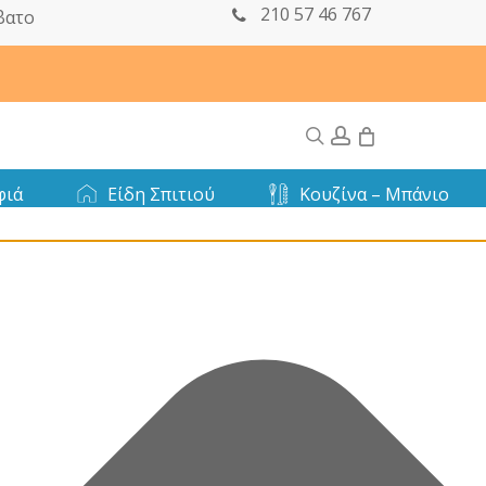
210 57 46 767
βατο
search
account
0
φιά
Είδη Σπιτιού
Κουζίνα – Μπάνιο
προτεραιότητας. Καλές διακοπές