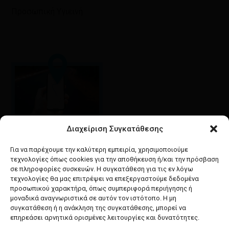
Προσωπική Υγιεινή
Διαχείριση Συγκατάθεσης
Google maps
οδηγίες για να έρθετε
Για να παρέχουμε την καλύτερη εμπειρία, χρησιμοποιούμε
στο κατάστημά μας
τεχνολογίες όπως cookies για την αποθήκευση ή/και την πρόσβαση
σε πληροφορίες συσκευών. Η συγκατάθεση για τις εν λόγω
τεχνολογίες θα μας επιτρέψει να επεξεργαστούμε δεδομένα
προσωπικού χαρακτήρα, όπως συμπεριφορά περιήγησης ή
μοναδικά αναγνωριστικά σε αυτόν τον ιστότοπο. Η μη
συγκατάθεση ή η ανάκληση της συγκατάθεσης, μπορεί να
facebook
instagram
επηρεάσει αρνητικά ορισμένες λειτουργίες και δυνατότητες.