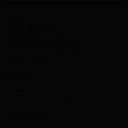
Γ.Ε.ΜΗ: 7711501000
Γενικά
Εταιρεία
Τρόποι Αποστολής Παράδοσης
Τρόποι Πληρωμής