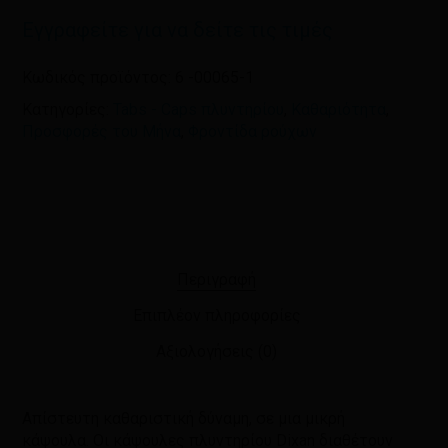
και τον ιστότοπο μου σε αυτόν τον
Εγγραφείτε για να δείτε τις τιμές
πλοηγό για την επόμενη φορά που
θα σχολιάσω.
Κωδικός προϊόντος:
6 -00065-1
Κατηγορίες:
Tabs - Caps πλυντηρίου
,
Καθαριότητα
,
Προσφορές του Μήνα
,
Φροντίδα ρούχων
Περιγραφή
Επιπλέον πληροφορίες
Αξιολογήσεις (0)
Απίστευτη καθαριστική δύναμη, σε μια μικρή
κάψουλα. Οι κάψουλες πλυντηρίου Dixan διαθέτουν