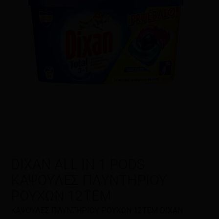
Η βαθμολογία σας
*
Η αξιολόγησή σας
*
Όνομα
*
DIXAN ALL IN 1 PODS
Email
*
ΚΑΨΟΥΛΕΣ ΠΛΥΝΤΗΡΙΟΥ
ΡΟΥΧΩΝ 12ΤΕΜ
ΚΑΨΟΥΛΕΣ ΠΛΥΝΤΗΡΙΟΥ ΡΟΥΧΩΝ 12ΤΕΜ DIXAN
Αποθήκευσε το όνομά μου, email,