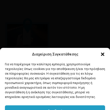
Διαχείριση Συγκατάθεσης
Google maps
οδηγίες για να έρθετε
Για να παρέχουμε την καλύτερη εμπειρία, χρησιμοποιούμε
στο κατάστημά μας
τεχνολογίες όπως cookies για την αποθήκευση ή/και την πρόσβαση
σε πληροφορίες συσκευών. Η συγκατάθεση για τις εν λόγω
τεχνολογίες θα μας επιτρέψει να επεξεργαστούμε δεδομένα
προσωπικού χαρακτήρα, όπως συμπεριφορά περιήγησης ή
μοναδικά αναγνωριστικά σε αυτόν τον ιστότοπο. Η μη
συγκατάθεση ή η ανάκληση της συγκατάθεσης, μπορεί να
facebook
instagram
επηρεάσει αρνητικά ορισμένες λειτουργίες και δυνατότητες.