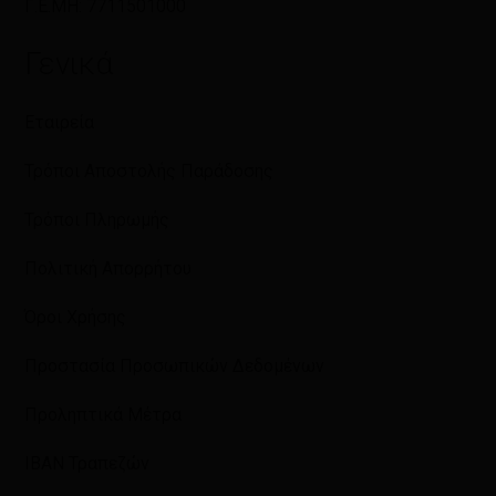
Γ.Ε.ΜΗ: 7711501000
Γενικά
Εταιρεία
Τρόποι Αποστολής Παράδοσης
Τρόποι Πληρωμής
Πολιτική Απορρήτου
Όροι Χρήσης
Προστασία Προσωπικών Δεδομένων
Προληπτικά Μέτρα
IBAN Τραπεζών