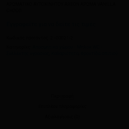
πλοηγό για την επόμενη φορά που
ΑΡΩΜΑΤΙΚΟ AYTOΚΙΝΗΤΟΥ AREON ΑΡΩΜΑ VANILLA
θα σχολιάσω.
CHOCO
Εγγραφείτε για να δείτε τις τιμές
Κωδικός προϊόντος:
2 -00021-2
Κατηγορίες:
Αποσμητικά χώρου - Μπλοκ WC -
Συλλέκτης υγρασίας
,
Καθαριότητα
,
Φροντίδα σπιτιού
Περιγραφή
Επιπλέον πληροφορίες
Αξιολογήσεις (0)