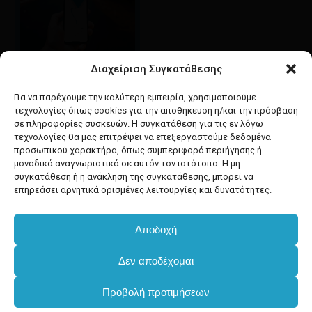
Διαχείριση Συγκατάθεσης
Google maps
οδηγίες για να έρθετε
Για να παρέχουμε την καλύτερη εμπειρία, χρησιμοποιούμε
στο κατάστημά μας
τεχνολογίες όπως cookies για την αποθήκευση ή/και την πρόσβαση
σε πληροφορίες συσκευών. Η συγκατάθεση για τις εν λόγω
τεχνολογίες θα μας επιτρέψει να επεξεργαστούμε δεδομένα
προσωπικού χαρακτήρα, όπως συμπεριφορά περιήγησης ή
μοναδικά αναγνωριστικά σε αυτόν τον ιστότοπο. Η μη
συγκατάθεση ή η ανάκληση της συγκατάθεσης, μπορεί να
facebook
instagram
επηρεάσει αρνητικά ορισμένες λειτουργίες και δυνατότητες.
Αποδοχή
Developed & powered by
BYTEACOOKIE
Δεν αποδέχομαι
Copyright
2025 Dimxartika.gr
Προβολή προτιμήσεων