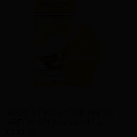
Η αξιολόγησή σας
*
Όνομα
*
Email
*
ΑΡΩΜΑΤΙΚΟ AYTOΚΙΝΗΤΟΥ
AREON ΑΡΩΜΑ VANILLA
Αποθήκευσε το όνομά μου, email,
CHOCO
και τον ιστότοπο μου σε αυτόν τον