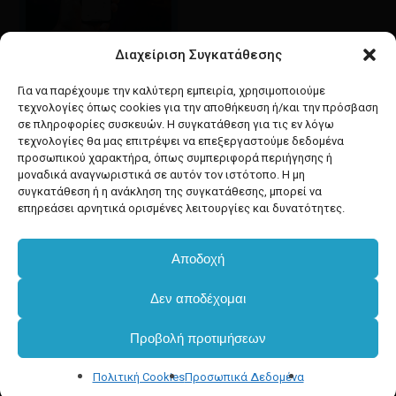
Διαχείριση Συγκατάθεσης
Google maps
οδηγίες για να έρθετε
Για να παρέχουμε την καλύτερη εμπειρία, χρησιμοποιούμε
στο κατάστημά μας
τεχνολογίες όπως cookies για την αποθήκευση ή/και την πρόσβαση
σε πληροφορίες συσκευών. Η συγκατάθεση για τις εν λόγω
τεχνολογίες θα μας επιτρέψει να επεξεργαστούμε δεδομένα
προσωπικού χαρακτήρα, όπως συμπεριφορά περιήγησης ή
μοναδικά αναγνωριστικά σε αυτόν τον ιστότοπο. Η μη
συγκατάθεση ή η ανάκληση της συγκατάθεσης, μπορεί να
facebook
instagram
επηρεάσει αρνητικά ορισμένες λειτουργίες και δυνατότητες.
Αποδοχή
Developed & powered by
BYTEACOOKIE
Δεν αποδέχομαι
Copyright
2025 Dimxartika.gr
Προβολή προτιμήσεων
Designed by gorodimitris
Πολιτική Cookies
Προσωπικά Δεδομένα