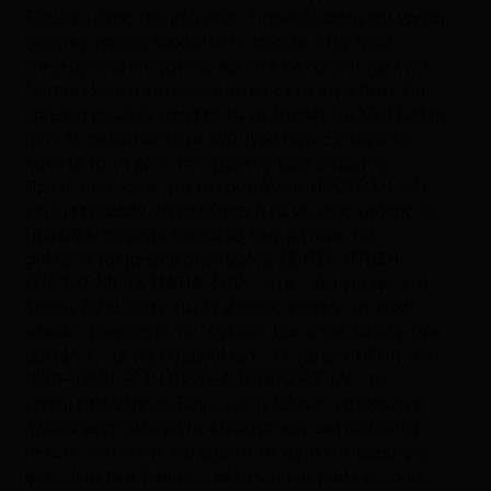
Εξαιρουμένης της ετικέτας. Προετοιμασία και χρήση:
Οδηγίες χρήσης Ψεκάστε το προϊόν στην προς
επεξεργασία επιφάνεια. Αφήστε να δράσει για λίγα
δευτερόλεπτα και σκουπίστε με ένα υγρό πανί. Για
επίμονη βρωμιά, αφήστε το να δράσει για λίγα λεπτά
πριν το σκουπίσετε με ένα υγρό πανί. Ξεπλύνετε
καλά μετά τη χρήση σε χώρους μαγειρέματος.
Προειδοποιήσεις για την ασφάλεια: ΠΡΟΣΟΧΗ Ξίδι
και διττανθρακικό απολιπαντικό γενικής χρήσης Cif
Προκαλεί σοβαρό ερεθισμό των ματιών. Να
φυλάσσεται μακριά από παιδιά. ΣΕ ΠΕΡΙΠΤΩΣΗ
ΕΠΑΦΗΣ ΜΕ ΤΑ ΜΑΤΙΑ: ξεπλύνετε καλά για αρκετά
λεπτά. Αφαιρέστε τυχόν φακούς επαφής αν είναι
εύκολο. Συνεχίστε το ξέπλυμα. Εάν ο ερεθισμός των
ματιών επιμένει, συμβουλευτείτε γιατρό. UFI: N3H8-
N0RF-T00N-E24H ΠΡΟΕΙΔΟΠΟΙΗΣΕΙΣ: Μην το
χρησιμοποιείτε σε βαμμένες ή ξύλινες επιφάνειες,
ανοδιωμένο αλουμίνιο, λινέλαιο και ακατέργαστη
πέτρα. Ξεπλύνετε καλά μετά τη χρήση σε μάρμαρο,
φυσική πέτρα, βαμμένο μέταλλο και γυαλί κεραμικό.