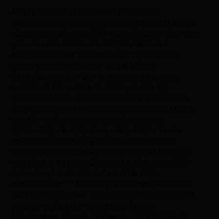
Αυτή η φόρμουλα Cif Greenactive περιέχει:
Καθαριστικά φυσικής προέλευσης Αιθέρια έλαια για
χώρους μαγειρέματος 50% ανακυκλωμένο πλαστικό
μπουκάλι * Το Cif Universal Degreaser είναι ο
σύμμαχός σας για τον καθαρισμό των λιπαρών
ρύπων, χάρη στη σύνθεσή του με ξύδι και
διττανθρακικά, δύο από τα πιο γνωστά φυσικά
συστατικά. Δοκιμάστε το σε επιφάνειες της
κουζίνας σας όπως φούρνο, εστίες μαγειρέματος,
για να αφαιρέσετε ακόμα και τα πιο επίμονα λίπη: ο
σωστός συνδυασμός συστατικών φυσικής
προέλευσης και εξαιρετική καθαριότητα. Τα νέα
σπρέι Cif Greenactive φροντίζουν το σπίτι σας
προσπαθώντας να μειώσουν τις περιβαλλοντικές
επιπτώσεις: τα μπουκάλια είναι τουλάχιστον 50%
ανακυκλωμένο πλαστικό * και είναι 100%
ανακυκλώσιμα **. Φροντίστε να τα ανακυκλώσετε
καλά (ακολουθώντας τις οδηγίες). Χρησιμοποιήστε
το στην κουζίνα στο πιο επίμονο λίπος *
Εξαιρουμένου του ψεκαστήρα και της ετικέτας. **