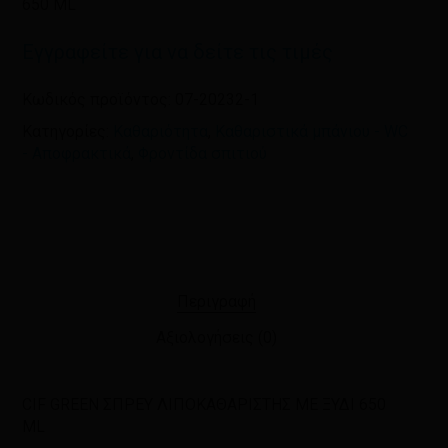
650 ML
πλοηγό για την επόμενη φορά που
θα σχολιάσω.
Εγγραφείτε για να δείτε τις τιμές
Κωδικός προϊόντος:
07-20232-1
Κατηγορίες:
Καθαριότητα
,
Καθαριστικά μπάνιου - WC
- Αποφρακτικά
,
Φροντίδα σπιτιού
Περιγραφή
Αξιολογήσεις (0)
CIF GREEN ΣΠΡΕΥ ΛΙΠΟΚΑΘΑΡΙΣΤΗΣ ΜΕ ΞΥΔΙ 650
ML