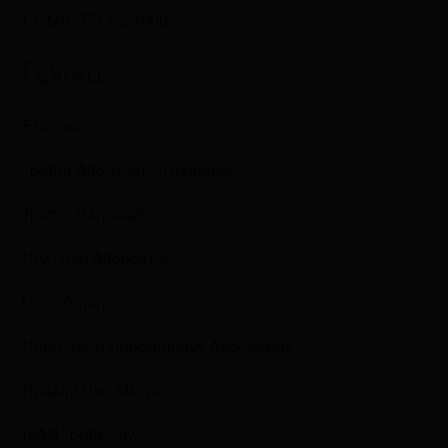
Γ.Ε.ΜΗ: 7711501000
Γενικά
Εταιρεία
Τρόποι Αποστολής Παράδοσης
Τρόποι Πληρωμής
Πολιτική Απορρήτου
Όροι Χρήσης
Προστασία Προσωπικών Δεδομένων
Προληπτικά Μέτρα
IBAN Τραπεζών