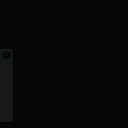
×
1/2