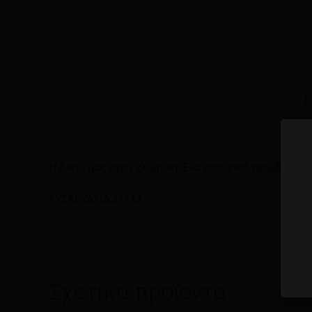
Π
Η δικιά μας υγρή χλωρίνη. Ένα ποιοτικό προϊόν σε ε
ΣΥΣΚΕΥΑΣΙΑ:4ΤΕΜ
Σχετικά προϊόντα