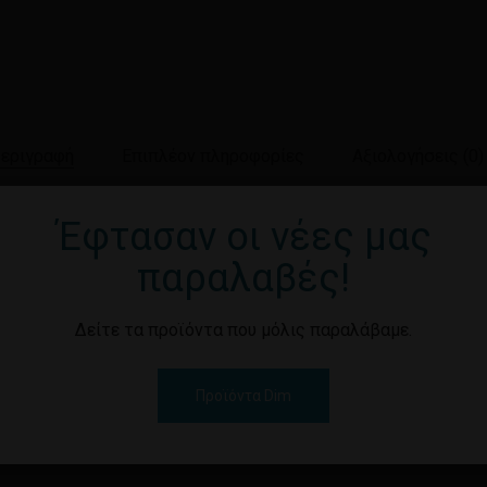
εριγραφή
Επιπλέον πληροφορίες
Αξιολογήσεις (0)
Έφτασαν οι νέες μας
κπληκτική τιμή. Για άμεση δράση. Ιδανικό για επαγγελματίες.
παραλαβές!
Δείτε τα προϊόντα που μόλις παραλάβαμε.
Προϊόντα Dim