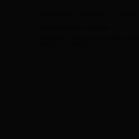
Όνομα
*
Εγγραφείτε για να δείτε τις τιμές
Κωδικός προϊόντος:
A-000609
Αποθήκευσε το όνομ
Κατηγορίες:
Καθαριότητα
,
Προσφορές
,
Φρον
πλοηγό για την επόμεν
Μαντηλάκια καθαρισμού