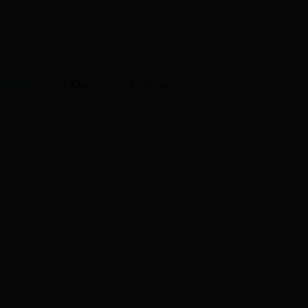
Email
*
ά μου, email, και τον ιστότοπο μου σε αυτόν τον
τίδα σπιτιού
,
Χλωρίνες - Απολυμαντικά -
η φορά που θα σχολιάσω.