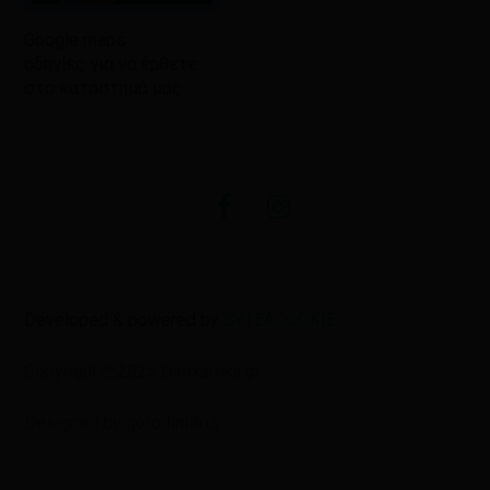
Google maps
οδηγίες για να έρθετε
στο κατάστημά μας
facebook
instagram
Developed & powered by
BYTEACOOKIE
Copyright
2025 Dimxartika.gr
Designed by gorodimitris