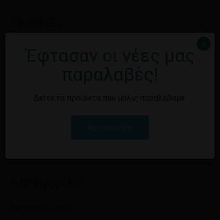
Πελάτες
×
Ο λογαριασμός μου
Έφτασαν οι νέες μας
παραλαβές!
Ιστορικό Παραγγελιών
Επικοινωνήστε μαζί μας
Δείτε τα προϊόντα που μόλις παραλάβαμε.
Πολιτική Απορρήτου
Προϊόντα Dim
Επιστροφές
Κατηγορίες
Όλα τα προϊόντα