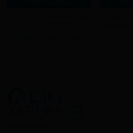
Διαβάστε περισσότερα
Διαβά
ΕΠΑΝΑΦΟΡΤΙΖΟΜΕΝΗ ΞΥΡΙΣΤΙΚΗ
ΓΟΥΔΙ ΞΥΛΙΝ
ΚΑΙ ΚΟΥΡΕΥΤΙΚΗ ΜΗΧΑΝΗ
Εγγραφείτε γι
DINGLING RF-609
Εγγραφείτε για να δείτε τις τιμές
Γ.Ε.ΜΗ: 7711501000