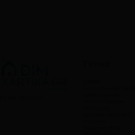
Γενικά
Εταιρεία
Τρόποι Αποστολής Παράδ
Τρόποι Πληρωμής
Γ.Ε.ΜΗ: 7711501000
Πολιτική Απορρήτου
Όροι Χρήσης
Προστασία Προσωπικών
Δεδομένων
Προληπτικά Μέτρα
IBAN Τραπεζών