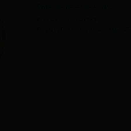
Όνομα
*
Εγγραφείτε για να δείτε τις τιμές
Κωδικός προϊόντος:
1--41500-5-2
Αποθήκευσε το όνομά μ
Κατηγορίες:
Είδη κουζίνας
,
Κουζίνα - Μπάνιο
,
Ξύ
επόμενη φορά που θα σχο