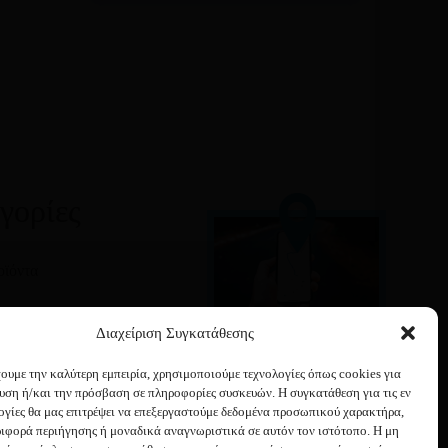
γορίες
οϊόντα
τα
Διαχείριση Συγκατάθεσης
Google maps
 Ομορφιά
ουμε την καλύτερη εμπειρία, χρησιμοποιούμε τεχνολογίες όπως cookies για
οδηγίες για να έρθετε
 Μαλλιών
υση ή/και την πρόσβαση σε πληροφορίες συσκευών. Η συγκατάθεση για τις εν
στο κατάστημά μας
 Υγιεινή
ογίες θα μας επιτρέψει να επεξεργαστούμε δεδομένα προσωπικού χαρακτήρα,
ιφορά περιήγησης ή μοναδικά αναγνωριστικά σε αυτόν τον ιστότοπο. Η μη