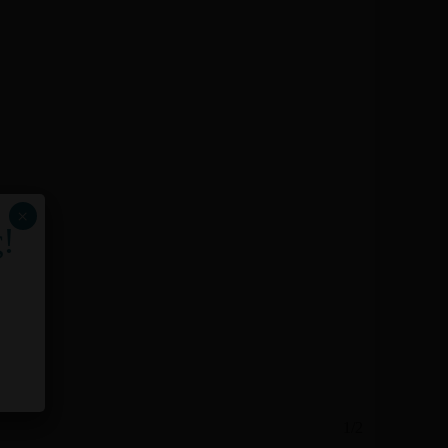
×
!
1/2