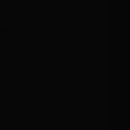
Email
*
ου, email, και τον ιστότοπο μου σε αυτόν τον πλοηγό για την
λινα είδη
λιάσω.