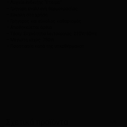
– Λυχνία ένδειξης “Έτοιμο”
– Γρήγορη εναλλαγή θερμοκρασίας
– Εύκολη στη χρήση
– Γρήγορος και εύκολος καθαρισμός
– Αποθηκεύεται όρθια
– Τάση/ Συχνότητα λειτουργίας: 220V/50Hz
– Μέγιστη ισχύς: 750W
– Προστασία κατά της υπερθέρμανση
Σχετικά προϊόντα
1/6