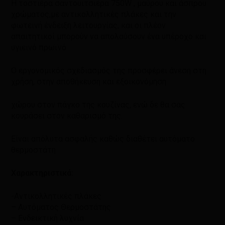
Η τοστιέρα σαντουιτσιέρα 750W , μαύρου και άσπρου
χρώματος,με αντικολλητικές πλάκες και την
φωτεινή ένδειξη λειτουργίας, και οι πλέον
απαιτητικοί μπορούν να απολαύσουν ένα υπέροχο και
υγιεινό πρωϊνό.
Ο εργονομικός σχεδιασμός της προσφέρει άνεση στη
χρήση, στην αποθήκευση και εξοικονόμηση
χώρου στον πάγκο της κουζίνας, ενώ δε θα σας
κουράσει στον καθαρισμό της.
Είναι απόλυτα ασφαλής καθώς διαθέτει αυτόματο
θερμοστάτη
Χαρακτηριστικά:
-Αντικολλητικές πλάκες
– Αυτόματος Θερμοστάτης
– Ενδεικτική λυχνία