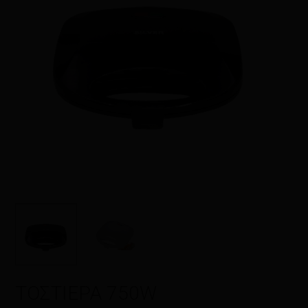
Όνομα
*
Email
*
Αποθήκευσε το όνομά μου, email,
και τον ιστότοπο μου σε αυτόν τον
πλοηγό για την επόμενη φορά που
θα σχολιάσω.
ΤΟΣΤΙΕΡΑ 750W