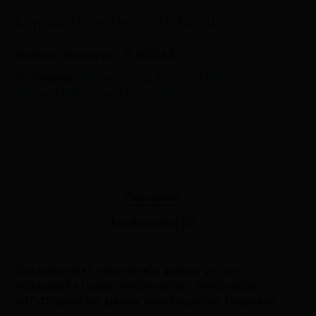
και τον ιστότοπο μου σε αυτόν τον
Εγγραφείτε για να δείτε τις τιμές
πλοηγό για την επόμενη φορά που
θα σχολιάσω.
Κωδικός προϊόντος:
9-.000243
Κατηγορίες:
Είδη κουζίνας
,
Κουζίνα - Μπάνιο
,
Πανάκια καθαρισμού - Πολυπετσέτες
Περιγραφή
Αξιολογήσεις (0)
Ένα οικονομικό πανί γενικής χρήσης για τον
καθαρισμό κτιρίων, Νοσοκομείων, Ξενοδοχείων,
εστιατορίων και χώρων προετοιμασίας τροφίμων.