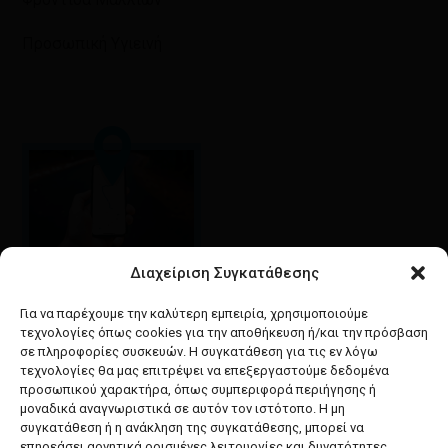
Προσωπική Υγιεινή
Διαχείριση Συγκατάθεσης
Google maps
οδηγίες για να έρθετε
Για να παρέχουμε την καλύτερη εμπειρία, χρησιμοποιούμε
στο κατάστημά μας
τεχνολογίες όπως cookies για την αποθήκευση ή/και την πρόσβαση
σε πληροφορίες συσκευών. Η συγκατάθεση για τις εν λόγω
τεχνολογίες θα μας επιτρέψει να επεξεργαστούμε δεδομένα
προσωπικού χαρακτήρα, όπως συμπεριφορά περιήγησης ή
μοναδικά αναγνωριστικά σε αυτόν τον ιστότοπο. Η μη
συγκατάθεση ή η ανάκληση της συγκατάθεσης, μπορεί να
facebook
instagram
επηρεάσει αρνητικά ορισμένες λειτουργίες και δυνατότητες.