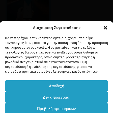
Διαχείριση Συγκατάθεσης
Google maps
οδηγίες για να έρθετε
Για να παρέχουμε την καλύτερη εμπειρία, χρησιμοποιούμε
στο κατάστημά μας
τεχνολογίες όπως cookies για την αποθήκευση ή/και την πρόσβαση
σε πληροφορίες συσκευών. Η συγκατάθεση για τις εν λόγω
τεχνολογίες θα μας επιτρέψει να επεξεργαστούμε δεδομένα
προσωπικού χαρακτήρα, όπως συμπεριφορά περιήγησης ή
μοναδικά αναγνωριστικά σε αυτόν τον ιστότοπο. Η μη
συγκατάθεση ή η ανάκληση της συγκατάθεσης, μπορεί να
facebook
instagram
επηρεάσει αρνητικά ορισμένες λειτουργίες και δυνατότητες.
Αποδοχή
Developed & powered by
BYTEACOOKIE
Δεν αποδέχομαι
Copyright
2025 Dimxartika.gr
Προβολή προτιμήσεων