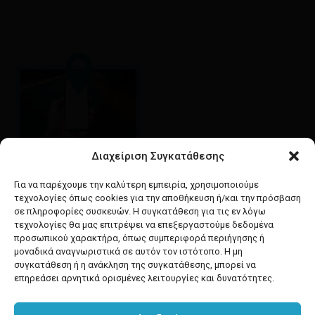
Διαχείριση Συγκατάθεσης
Google maps
οδηγίες για να έρθετε
Για να παρέχουμε την καλύτερη εμπειρία, χρησιμοποιούμε
στο κατάστημά μας
τεχνολογίες όπως cookies για την αποθήκευση ή/και την πρόσβαση
σε πληροφορίες συσκευών. Η συγκατάθεση για τις εν λόγω
τεχνολογίες θα μας επιτρέψει να επεξεργαστούμε δεδομένα
προσωπικού χαρακτήρα, όπως συμπεριφορά περιήγησης ή
μοναδικά αναγνωριστικά σε αυτόν τον ιστότοπο. Η μη
συγκατάθεση ή η ανάκληση της συγκατάθεσης, μπορεί να
facebook
instagram
επηρεάσει αρνητικά ορισμένες λειτουργίες και δυνατότητες.