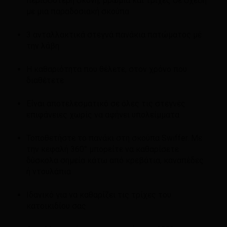
περισσότερη σκόνη, βρωμιά και τρίχες σε σχέση
με μια παραδοσιακή σκούπα
3 ανταλλακτικά στεγνά πανάκια πατώματος μέ
την λάβη
Η καθαριότητα που θέλετε, στον χρόνο που
διαθέτετε
Είναι αποτελεσματικό σε όλες τις στεγνές
επιφάνειες χωρίς να αφήνει υπολείμματα
Τοποθετήστε το πανάκι στη σκούπα Swiffer. Με
την κεφαλή 360° μπορείτε να καθαρίσετε
δύσκολα σημεία κάτω από κρεβάτια, καναπέδες
ή ντουλάπια
Ιδανικό για να καθαρίζει τις τρίχες του
κατοικιδίου σας