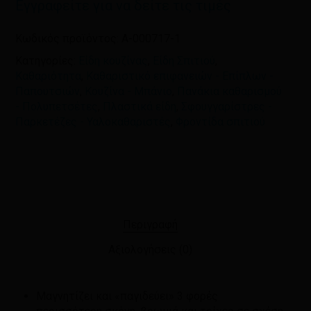
Εγγραφείτε για να δείτε τις τιμές
Κωδικός προϊόντος:
A-000717-1
Κατηγορίες:
Είδη κουζίνας
,
Είδη Σπιτιού
,
Καθαριότητα
,
Καθαριστικό επιφανειών - Επίπλων -
Παπουτσιών
,
Κουζίνα - Μπάνιο
,
Πανάκια καθαρισμού
- Πολυπετσέτες
,
Πλαστικά είδη
,
Σφουγγαρίστρες -
Παρκετέζες - Υαλοκαθαριστές
,
Φροντίδα σπιτιού
Περιγραφή
Αξιολογήσεις (0)
Μαγνητίζει και «παγιδεύει» 3 φορές