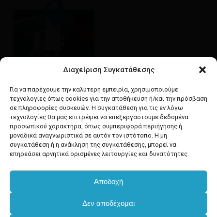
Διαχείριση Συγκατάθεσης
Google maps
οδηγίες για να έρθετε
Για να παρέχουμε την καλύτερη εμπειρία, χρησιμοποιούμε
στο κατάστημά μας
τεχνολογίες όπως cookies για την αποθήκευση ή/και την πρόσβαση
σε πληροφορίες συσκευών. Η συγκατάθεση για τις εν λόγω
τεχνολογίες θα μας επιτρέψει να επεξεργαστούμε δεδομένα
προσωπικού χαρακτήρα, όπως συμπεριφορά περιήγησης ή
μοναδικά αναγνωριστικά σε αυτόν τον ιστότοπο. Η μη
συγκατάθεση ή η ανάκληση της συγκατάθεσης, μπορεί να
facebook
instagram
επηρεάσει αρνητικά ορισμένες λειτουργίες και δυνατότητες.
Αποδοχή
Developed & powered by
BYTEACOOKIE
Δεν αποδέχομαι