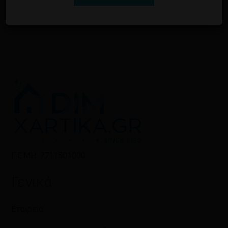
Γ.Ε.ΜΗ: 7711501000
Γενικά
Εταιρεία