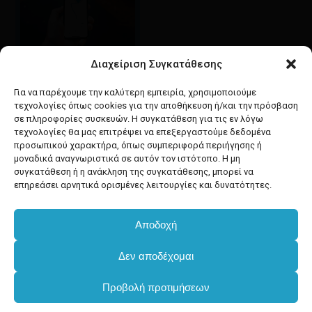
Διαχείριση Συγκατάθεσης
Google maps
οδηγίες για να έρθετε
Για να παρέχουμε την καλύτερη εμπειρία, χρησιμοποιούμε
στο κατάστημά μας
τεχνολογίες όπως cookies για την αποθήκευση ή/και την πρόσβαση
σε πληροφορίες συσκευών. Η συγκατάθεση για τις εν λόγω
τεχνολογίες θα μας επιτρέψει να επεξεργαστούμε δεδομένα
προσωπικού χαρακτήρα, όπως συμπεριφορά περιήγησης ή
μοναδικά αναγνωριστικά σε αυτόν τον ιστότοπο. Η μη
συγκατάθεση ή η ανάκληση της συγκατάθεσης, μπορεί να
facebook
instagram
επηρεάσει αρνητικά ορισμένες λειτουργίες και δυνατότητες.
Αποδοχή
Developed & powered by
BYTEACOOKIE
Δεν αποδέχομαι
Copyright
2025 Dimxartika.gr
Προβολή προτιμήσεων