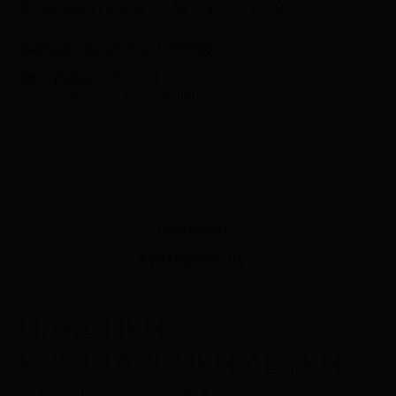
Εγγραφείτε για να δείτε τις τιμές
Κωδικός προϊόντος:
1--85520
Κατηγορίες:
Είδη κουζίνας
,
Κουζίνα - Μπάνιο
,
Πινέλα
– Πιατοθήκες – Κουταλοθήκες
Περιγραφή
Αξιολογήσεις (0)
ΠΛΑΣΤΙΚΗ
ΚΟΥΤΑΛΟΘΗΚΗ ΛΕΥΚΗ