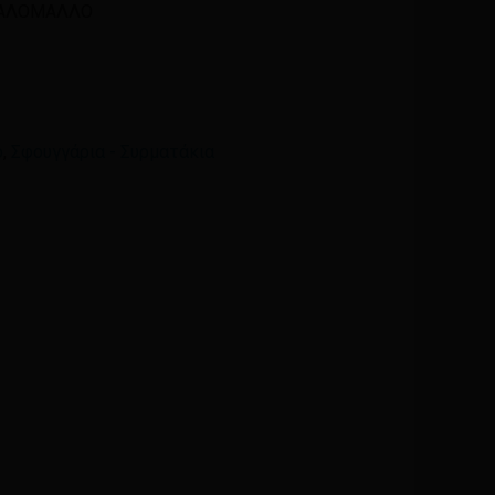
ΣΑΛΟΜΑΛΛΟ
Email
*
ο
,
Σφουγγάρια - Συρματάκια
ά μου, email, και τον ιστότοπο μου σε αυτόν τον
η φορά που θα σχολιάσω.