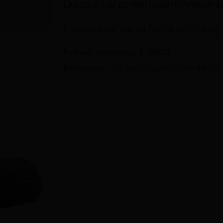
LABICO 6-TEM ΣΥΡΜΑΤΟΣΦΟΥΓΓΑΡΑΚΙ ΑΤ
Εγγραφείτε για να δείτε τις τιμές
Όνομα
*
Κωδικός προϊόντος:
6 -00031
Κατηγορίες:
Είδη κουζίνας
,
Κουζίνα - Μπάνι
Αποθήκευσε το όνομ
πλοηγό για την επόμεν