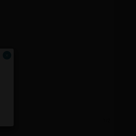
×
1/2